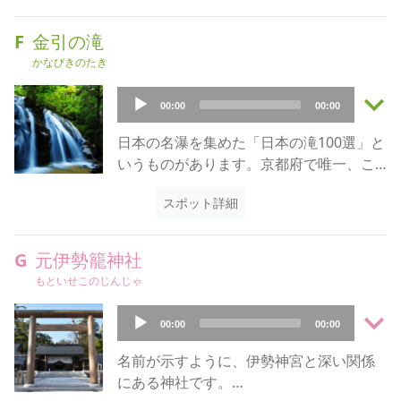
するのもおもしろいので現地に問い合わ
（げんせつのひりゅうかん）」と呼ばれ
三上家は但馬国（たじまのくに）の大
せてみましょう。
ています。
名、山名氏に仕えていたのが内紛により
F
金引の滝
もうひとつのおすすめは「飛龍観回廊
丹後（たんご）に逃れて町人になったと
かなびきのたき
（ひりゅうかんかいろう）」という展望
伝えられています。
台です。
keyboard_arrow_down
そして元結（もとゆい）の製造・販売を
Audio
00:00
00:00
これは元ジェットコースターがあったコ
手がけ、元結屋（もっといや）を名乗り
Player
ースで、全長約250メートル、高さは最大
ました。
日本の名瀑を集めた「日本の滝100選」と
8.5メートルあり、歩きながら360度のパ
屋敷は1776年（安永5年）に建てられたも
いうものがあります。京都府で唯一、こ
ノラマを楽しめます。
のの、1783年（天明3年）2月の晒屋火事
の100選に選ばれたのが金引の滝です。
ビューランドには遊園地定番の観覧車も
（さらしやかじ）で消失しましたが、12
スポット詳細
あり、こちらも天橋立を眺めながらの特
月には母屋が再建されています。そのた
金引の滝は実はひとつの滝ではなく、
別な体験ができます。
めか屋敷は柱を塗り込める「大壁造（お
「金引」「白龍（はくりゅう）」「臥龍
G
元伊勢籠神社
ちょっと変わったところでは「かわらけ
おかべづくり）」を採用し、いたるとこ
（がりゅう）」という3つの滝を総称して
もといせこのじんじゃ
投げ」があります。
ろに土扉（つちど）を配置し、徹底した
「金引の滝」と呼んでいます。そのうち
円盤状の「かわらけ」を智恵の輪に向か
耐火構造になっています。
keyboard_arrow_down
いちばん大きい「金引」は高さ約40メー
Audio
って投げるもので、輪に入ると願いが叶
00:00
00:00
また三上家は元結のほか造酒業、廻船業
トル、幅約20メートルで1年を通して豊か
Player
うと言われています。モノレールやリフ
（かいせんぎょう）なども営むようにな
な水量があります。
名前が示すように、伊勢神宮と深い関係
ト利用の往復乗車券は公式ホームページ
り、宮津藩では町名主として藩財政にも
水は左右に分かれていて、水量の多い右
にある神社です。
で50円引きの特別割引券がありますの
関わっていました。
側が「男滝（おだき）」、左側が「女滝