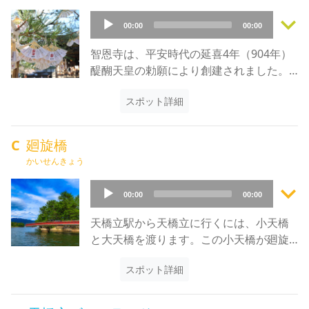
した景観を楽しめます。
keyboard_arrow_down
天橋立自体は幅が約20〜170メートル、長
Audio
00:00
00:00
さ約3.6キロメートルの砂嘴（さし）で出
Player
来た砂浜に、約5,000本もの松が茂り、独
智恩寺は、平安時代の延喜4年（904年）
自の景観を形成しており、小高い山にあ
醍醐天皇の勅願により創建されました。
る展望台から眺めるのが人気です。
古代より日本三文殊第一の霊場、天橋立
「股のぞき」といって、足を開いてその
スポット詳細
切戸の文殊として有名です。
間から上下逆さまに見ることで天地が逆
寺の伝承、「九世戸縁起（くせとえん
転して、天橋立が天にかかるように見え
ぎ）」によれば、天地創造の始め日本の
C
廻旋橋
たり、天に舞う龍のように見えることか
国生みの神、イザナギ、イザナミの二神
かいせんきょう
ら「飛龍観」とも呼ばれています。
がこの地を占有する悪龍を鎭めるため、
また上から眺めるだけでなく、天橋立自
keyboard_arrow_down
中国の五台山から文殊菩薩をお迎えしま
Audio
00:00
00:00
体を歩いたり、自転車で訪れるなどの楽
した。菩薩の願力によって龍神は教化さ
Player
しみ方もできます。
れ国土の守護神となり、やがて一夜の働
天橋立駅から天橋立に行くには、小天橋
日本海の海産物が豊富な場所でもあるの
きで土地を整え、その上に天女が天下っ
と大天橋を渡ります。この小天橋が廻旋
で、夏の岩牡蠣やトリ貝、冬の松葉ガニ
て松を植え、今の美しい天橋立ができた
橋です。廻旋橋がおもしろいのは、橋自
や鰤など、食べる楽しみにも事欠きませ
と伝えられています。
スポット詳細
体が動くことです。昔は水面からあまり
ん。
文殊菩薩は智恵の仏様として、全ての人
高い位置に橋を作れませんでした。
を守り、願いを叶えて下さる仏様です。
しかし、橋の下を通る船が大型化してく