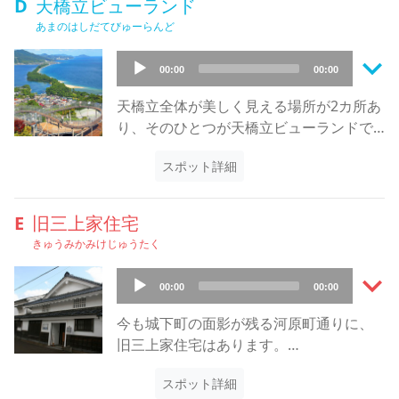
D
天橋立ビューランド
この言い伝えは『九世戸』という謡曲で
ると、船が通過できません。そこで廻旋
あまのはしだてびゅーらんど
能でも取り上げられ、毎年7月24日に行わ
橋のような可動橋が生まれました。
れる出船祭りでも再現されます。
keyboard_arrow_down
この橋は、橋自体が90度回転して船の航
Audio
00:00
00:00
この「九世戸縁起」を絵葉書にしたもの
路を確保しており、全長は36メートルで
Player
を智恩寺で買うことができます。智恩寺
動くのは27メートル、1923年（大正12
天橋立全体が美しく見える場所が2カ所あ
には重要文化財として多宝塔、文殊菩薩
年）木造の橋として作られました。当時
り、そのひとつが天橋立ビューランドで
脇侍善財童子優闐王像（うでんおう）、
は手動で『人おして 廻旋橋のひらく時 く
す。天橋立ビューランドは天橋立の南南
鉄湯船（てつゆぶね）などがあります。
ろ雲うごく 天の橋立』という与謝野昌子
スポット詳細
西、文珠山（もんじゅやま）の中腹に位
また、境内の松の木にたくさんぶら下が
の歌が残されています。1960年（昭和35
置します。
っている扇子はおみくじなので、是非試
年）には電動化されて現在に至っていま
そのため、天橋立全体をほぼ縦一直線に
E
旧三上家住宅
してみてください。
す。
見ることができます。
きゅうみかみけじゅうたく
動く橋ということで、絶好の撮影スポッ
一番のおすすめは名物の「股のぞき
トになっています。船の通行が多い日に
keyboard_arrow_down
台」。
Audio
00:00
00:00
は一日50回も回ることがあります。ただ
この上に立って股の間から天橋立を眺め
Player
し不定期の船が多いため、確実なのは観
ると龍が天に舞い上がっているように見
今も城下町の面影が残る河原町通りに、
光船が通過する9時55分頃です。
え、「飛龍観（ひりゅうかん）」と呼ば
旧三上家住宅はあります。
また、日曜日には11時から15時の毎正時
れています。また、特に雪が降って真っ
見どころは、外から見ると白壁が美し
に橋を回してくれます。観光船から撮影
白になった天橋立は、「幻雪の飛龍観
スポット詳細
く、贅を尽くした座敷や庭園です。