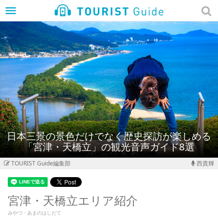
menu
日本三景の景色だけでなく歴史探訪が楽しめる
「宮津・天橋立」の観光音声ガイド8選
TOURIST Guide編集部
西貴輝
宮津・天橋立エリア紹介
みやづ・あまのはしだて