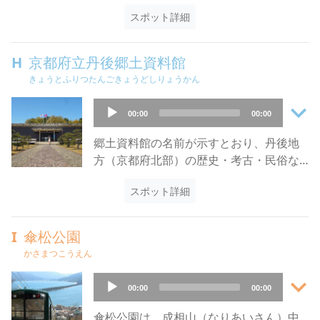
伊勢神宮に祀られている天照大神、豊受
で、是非事前に入手しましょう。
このように往時の歴史を知るのにうって
（めだき）」と呼ばれています。
スポット詳細
大神は、この地から伊勢に遷（うつ）ら
つけな遺構で、1989年に京都府指定有形
「金引」の特徴は滝につきものの滝壺が
れたと云われています。両大神が伊勢へ
文化財に指定され、2003年には母屋をは
ないことで、滝のそばに近づいて水に触
とお遷りの後、天照大神のお孫様にあた
H
京都府立丹後郷土資料館
じめ8棟が国の重要文化財に指定されてい
れることができます。
る彦火明命を主祭神としてお祀りしてい
きょうとふりつたんごきょうどしりょうかん
ます。
麓の駐車場からは急な石段はあるものの5
ます。
庭園には30匹以上の亀がいますが、大き
分もかからず歩いてたどり着くことがで
keyboard_arrow_down
本殿の高欄上（こうらんじょう）には五
Audio
な2匹は「みかちゃん」と「かんちゃん」
00:00
00:00
きるので、夏場は涼を求めてたくさんの
色の座玉が耀いていますが、これは伊勢
Player
と呼ばれています。ジャコを持っていく
地元の人や観光客が訪れます。
神宮と籠神社に共通して見ることができ
郷土資料館の名前が示すとおり、丹後地
と、特に喜んでくれるとか。
滝周辺の見所としては、「白龍」の前に
る社殿装飾で、大変珍しいものです。
方（京都府北部）の歴史・考古・民俗な
あり、珍しく北を向いた「北向き地蔵
社頭にある狛犬のうち阿形の右足には傷
どの資料を展示しています。
尊」があります。これは「一願本尊（い
があります。これは昔、天橋立で悪さを
スポット詳細
本館の1階展示室では、常設展の「丹後の
ちがんほんぞん）」として、ひとつだけ
していた狛犬に、剣豪・岩見重太郎が一
歴史と文化」で縄文時代から近代までの
願いを叶えてくれるそうです。
太刀をあびせたものだと伝えられていま
考古・歴史資料、及び織物や漁具（ぎょ
I
傘松公園
す。
ぐ）などの民俗資料を展示しています。
かさまつこうえん
奥宮の眞名井神社は豊受大神を主祭神と
2階の展示室では年に5回、丹後に関連し
してお祀りするほか、伊邪那岐大神と伊
keyboard_arrow_down
た特別展や企画展を開催しています。こ
Audio
00:00
00:00
邪那美大神をお祀りし、二柱の神様を結
の地域の歴史や文化に興味がある人に
Player
ぶ架け橋となったのが天橋立であり、そ
は、まさにマストな資料館といっていい
傘松公園は、成相山（なりあいさん）中