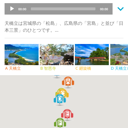
keyboard_arrow_down
Audio
00:00
00:00
Player
天橋立は宮城県の「松島」、広島県の「宮島」と並び「日
本三景」のひとつです。
江戸時代初期から風光明媚な場所として多くの人が訪れま
した。天橋立の正体は何かというと、幅が約20〜170メー
トル、長さ約3.6キロメートルの砂嘴（さし）です。
その細長い砂嘴の上に約5000本もの松が茂り、松の緑と
海の青が見事なコントラストを見せています。『丹後国風
A 天橋立
B 智恩寺
C 廻旋橋
士記』によれば、伊邪那岐大神（いざなぎのおおかみ）が
伊邪那美大神（いざなみのおおかみ）のところに天から通
うためのはしごが倒れて天橋立になったと言われていま
す。
地形の特徴から、天橋立を楽しむには小高い山の展望台か
ら眺めるのが普通です。「股のぞき」といって上下逆さま
にして見ると天に舞う龍のような、また別の姿を楽しむこ
とができます。
このエリア、天橋立をいろいろな方向から眺めるのがメイ