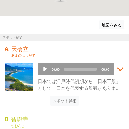
ンになりますが、楽しみはそれだけではありません。
『丹後国風士記』に記されていることからもわかるよう
に、周辺には長い歴史や文化を感じさせるものが数多くあ
地図をみる
ります。神社や寺院を回り、歴史の長さに思いを馳せた
り、日本最古のパワースポットを訪ねたり、この地ならで
スポット紹介
はの楽しみをぜひ味わってください。
A
天橋立
あまのはしだて
keyboard_arrow_down
Audio
00:00
00:00
Player
日本では江戸時代初期から「日本三景」
として、日本を代表する景観がありま
す。
スポット詳細
宮城県を中心とした「松島」、広島県の
「宮島」と並び、京都府の「天橋立」が
その日本三景です。
B
智恩寺
どの場所も海の青と松の緑が見事に対比
ちおんじ