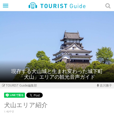
menu
現存する犬山城と生まれ変わった城下町
「犬山」エリアの観光音声ガイド
TOURIST Guide編集部
吉川雅子
犬山エリア紹介
いぬやま