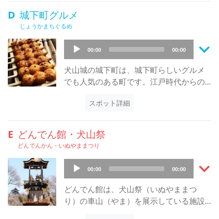
は、そこに木戸があった場所で、敵の侵
屋の造りや建物の配置などに武家住宅の
D
城下町グルメ
入を阻むため意図的に道を二回直角に曲
面影が残っています。また、作業小屋は
じょうかまちぐるめ
げて、いったんここで通行を改めていた
養蚕に使われていたことが分かっていま
ことが分かります。また、町の中央に町
keyboard_arrow_down
す。堀部家は犬山藩主・成瀬家の家臣だ
Audio
00:00
00:00
人の住まい、その外側に武家屋敷という
ったので、一般の民家とは異なり、前庭
Player
構成になっており、外部から攻められた
には飛び石や灯籠、鑑賞用の中庭も配置
犬山城の城下町は、城下町らしいグルメ
ときには町人も含めて守るというレイア
されています。商業で殺伐とした日々と
でも人気のある町です。江戸時代からの
ウトになっていることが分かります。こ
いうのではなく、武家の品格ある生活が
庶民の味として親しまれているようなお
のミュージアムで犬山城や城下町の歴史
見て取れる造りです。また、塀を兼ねた
スポット詳細
茶やお団子のような、素朴なものがメイ
を知り、その上で城下町を歩くと、当時
渡り廊下が奥に向かって建てられてお
ンとなります。特におすすめなのは「五
の町民の生活などに思いを馳せることが
り、その長さは22メートルにも及びま
平餅」です。一般的に五平餅というと、
E
どんでん館・犬山祭
できるでしょう。
す。長いひさしが出ているので、奥の土
大きな楕円のものを思い浮かべますが、
どんでんかん・いぬやままつり
蔵などへ行くときの通路として使われて
店舗建物が国の登録有形文化財に指定さ
いたようです。
keyboard_arrow_down
れている「山田五平餅店」では、小さな
Audio
00:00
00:00
お団子型の五平餅となっています。一口
Player
サイズのお団子になった五平餅が串に3つ
どんでん館は、犬山祭（いぬやままつ
刺さっており、食べやすく、旅行者が町
り）の車山（やま）を展示している施設
歩きをしながら楽しめます。タレには隠
です。「どんでん」というのは、車山を