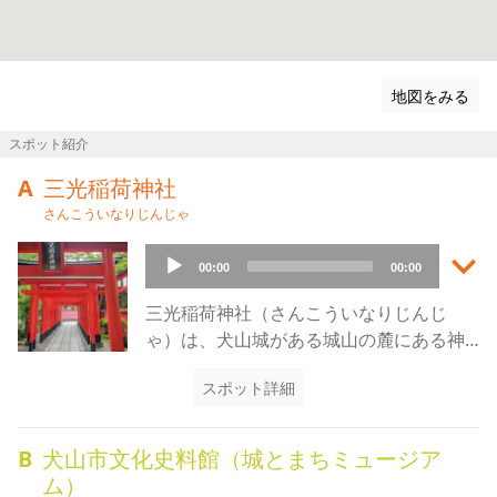
地図をみる
スポット紹介
A
三光稲荷神社
さんこういなりじんじゃ
keyboard_arrow_down
Audio
00:00
00:00
Player
三光稲荷神社（さんこういなりじんじ
ゃ）は、犬山城がある城山の麓にある神
社です。創建は1586年とも言われてお
スポット詳細
り、当初は犬山城内にありましたが、
1964年に現在の場所に移築されました。
江戸時代以降は犬山城主となった成瀬氏
B
犬山市文化史料館（城とまちミュージア
の守護神とされ、御祭神（ごさいじん）
ム）