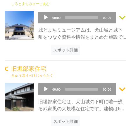
は宇迦御魂大神（うかのみたまのおおか
しろとまちみゅーじあむ
み）で、特に「縁結び」のご利益がある
keyboard_arrow_down
といわれ信仰されています。境内にはピ
Audio
00:00
00:00
ンク色のハート形をした絵馬が鈴なりに
Player
なっており、その先に真っ赤な鳥居が連
城とまちミュージアムは、犬山城と城下
なっています。その先には本殿がありま
町をつなぐ資料や情報をまとめた施設で
すが、その手前に銭洗稲荷（ぜにあらい
す。犬山城の武家文化と、城下町の町人
いなり）があり、お金を洗うことができ
スポット詳細
文化の両面を紹介しているミュージアム
ます。その池がお金が何倍にもなって返
になっています。見どころは、江戸時代
ってくるという、倍返しの「銭洗い池」
の城下町を再現した巨大なジオラマで、
C
旧堀部家住宅
です。ただし手順が定めらており、まず
1840年頃に行われた犬山祭の様子を見る
きゅうほりべけじゅうたく
ろうそくを買い、社務所（しゃむしょ）
事ができます。旧犬山城主の成瀬家由来
で借りたざるを持ってろうそくの灯りを
keyboard_arrow_down
の美術工芸品も展示されています。犬山
Audio
00:00
00:00
稲荷神社に捧げた後に、ざるにお金を入
は、江戸時代とほぼ同じ区画のまま城と
Player
れて洗い清める、となっています。恋愛
城下町が残っているのが特徴です。実際
旧堀部家住宅は、犬山城の下町に唯一残
成就や商売繁盛は永遠のテーマであり、
に犬山の町を歩いてみると、城下町の作
る武家風の大規模な住宅です。建物は6棟
両方の信仰を集めているのが三光稲荷神
りがよく分かります。たとえば路地が一
構成になっており、2006年に国の登録有
社の特徴です。
直線でなく、鍵のように直角に曲がって
スポット詳細
形文化財に指定されました。旧堀部家住
いるところがいくつかあります。これ
宅は1883年に建てられたものですが、主