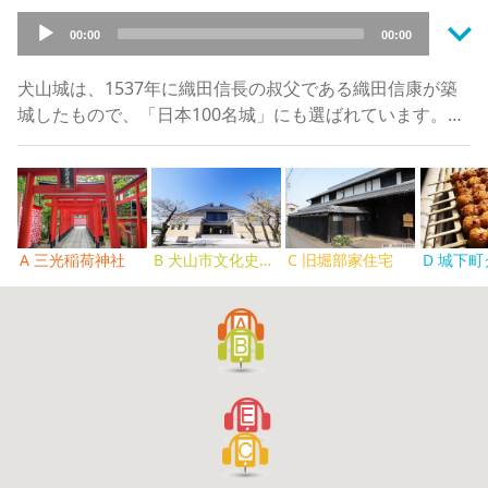
keyboard_arrow_down
Audio
00:00
00:00
Player
犬山城は、1537年に織田信長の叔父である織田信康が築
城したもので、「日本100名城」にも選ばれています。木
曽川沿いの標高80メートルほどの小高い山の上に築城さ
れたお城で、川と山とお城という組み合わせは、日本のお
城らしい姿を見せます。また、神社では縁結びで評判の三
光稲荷神社が有名で、最近では「倍返し」になる「銭洗い
池」なども話題になりました。また、城下町はその町並み
A 三光稲荷神社
B 犬山市文化史料館（城とまちミュージアム）
C 旧堀部家住宅
D 城下
が保存されており、電信柱をなくして電線などは地下を通
しています。そのため、地上の通行がスムーズになり、観
光客も年々増えています。町全体が活性化したことで、昼
も見られる鵜飼や、一年中見られる犬山祭のからくり人形
も好評です。夏には花火大会も行われ、木曽川に浮かべた
船からも楽しめます。