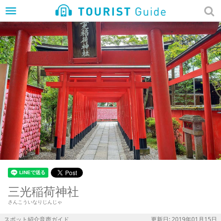
menu
三光稲荷神社
さんこういなりじんじゃ
スポット紹介音声ガイド
更新日: 2019年01月15日