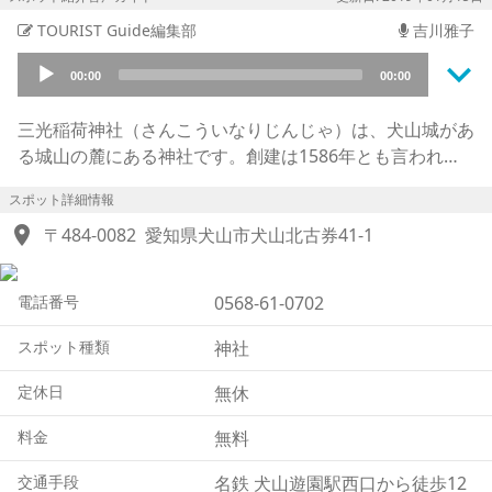
TOURIST Guide編集部
吉川雅子
keyboard_arrow_down
Audio
00:00
00:00
Player
三光稲荷神社（さんこういなりじんじゃ）は、犬山城があ
る城山の麓にある神社です。創建は1586年とも言われて
おり、当初は犬山城内にありましたが、1964年に現在の
スポット詳細情報
場所に移築されました。江戸時代以降は犬山城主となった
location_on
成瀬氏の守護神とされ、御祭神（ごさいじん）は宇迦御魂
〒484-0082
愛知県犬山市犬山北古券41-1
大神（うかのみたまのおおかみ）で、特に「縁結び」のご
利益があるといわれ信仰されています。境内にはピンク色
電話番号
0568-61-0702
のハート形をした絵馬が鈴なりになっており、その先に真
っ赤な鳥居が連なっています。その先には本殿があります
スポット種類
神社
が、その手前に銭洗稲荷（ぜにあらいいなり）があり、お
金を洗うことができます。その池がお金が何倍にもなって
定休日
無休
返ってくるという、倍返しの「銭洗い池」です。ただし手
料金
無料
順が定めらており、まずろうそくを買い、社務所（しゃむ
しょ）で借りたざるを持ってろうそくの灯りを稲荷神社に
交通手段
名鉄 犬山遊園駅西口から徒歩12