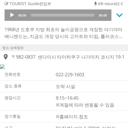
TOURIST Guide편집부
KR-neural2-C
keyboard_arrow_down
Audio
00:00
00:00
Player
1968년 도호쿠 지방 최초의 놀이공원으로 개장한 야기야마
베니랜드는, 지금도 개장 당시의 고카트와 티컵, 롤러코스터
등이 그대로 운영되고 있어 복고적인 분위기를 물씬 느낄 수
장소 상세정보
있는 레저랜드입니다.
location_on
현재는 센다이시 교통국의 감수를 받아 지하철 도자이선을
〒982-0837
센다이시 타이하쿠구 나가마치 코시지 19-1
실감 나게 재현한 ‘키즈 트레인 도자이선’을 비롯해, 스릴 넘
치는 놀이기구부터 온 가족이 함께 즐길 수 있는 어트랙션까
전화번호
022-229-1603
지 약 30종류의 시설을 갖추고 있습니다.
또한 센다이 지역 아티스트들의 특별 라이브 공연 등 다양한
장소 종류
오락 시설
이벤트도 큰 볼거리 중 하나입니다.
매년 9월 초순부터 11월 하순까지는, 센다이의 명물인 ‘이모
영업시간
9:15~16:45
니’를 별도의 준비물 없이 즐길 수 있는 ‘이모니 세트’도 운영
※계절에 따라 변동될 수 있음
됩니다.
정기휴일
※홈페이지 참조
맑고 높은 가을 하늘 아래에서 바비큐를 즐기듯 여유롭게 이
모니를 맛보는 것은 어떨까요?
요금