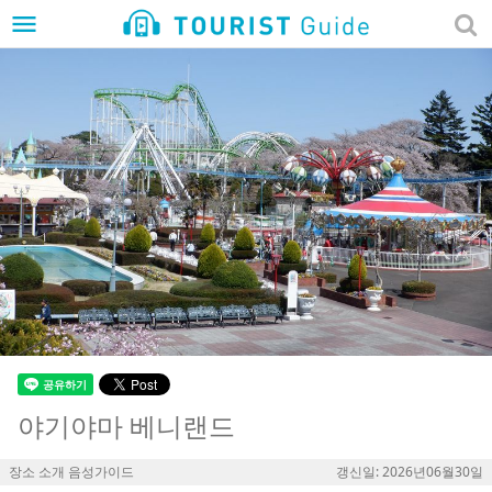
menu
야기야마 베니랜드
장소 소개 음성가이드
갱신일: 2026년06월30일