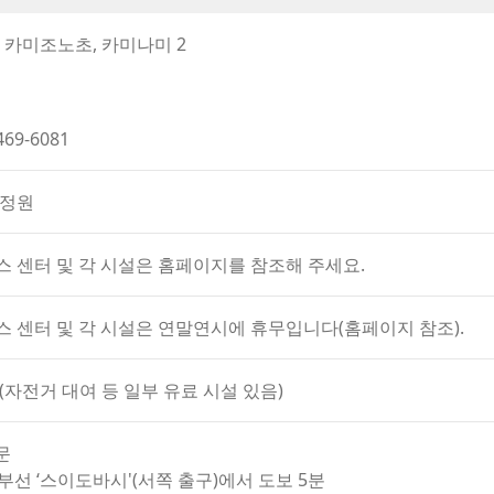
or
남쪽의 B지구로 나뉘어 있습니다.
decrease
 카미조노초, 카미나미 2
 은행나무 가로수가 아름답고, 잔디로 덮인 광활한 중앙 광장과 
volume.
마다 세계 각국의 축제가 열려 많은 사람들로 북적입니다.
469-6081
·정원
스 센터 및 각 시설은 홈페이지를 참조해 주세요.
스 센터 및 각 시설은 연말연시에 휴무입니다(홈페이지 참조).
(자전거 대여 등 일부 유료 시설 있음)
문
소부선 ‘스이도바시'(서쪽 출구)에서 도보 5분