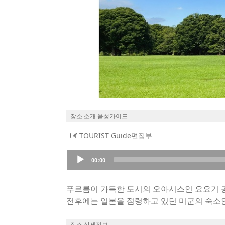
장소 소개 음성가이드
TOURIST Guide편집부
Audio
00:00
Player
푸르름이 가득한 도시의 오아시스인 요요기 공
전후에는 일본을 점령하고 있던 미군의 숙소인
픽 선수촌이 조성되었습니다.
요요기 공원으로 개장한 것은 올림픽이 끝난 지
장소 상세정보