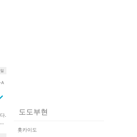
6일
-A
rrow_down
도도부현
다.
올림
홋카이도