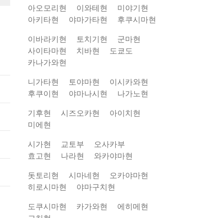
아오모리현
이와테현
미야기현
아키타현
야마가타현
후쿠시마현
조류
이바라키현
토치기현
군마현
사이타마현
치바현
도쿄도
카나가와현
니가타현
토야마현
이시카와현
후쿠이현
야마나시현
나가노현
기후현
시즈오카현
아이치현
미에현
시가현
교토부
오사카부
효고현
나라현
와카야마현
돗토리현
시마네현
오카야마현
히로시마현
야마구치현
도쿠시마현
카가와현
에히메현
고치현