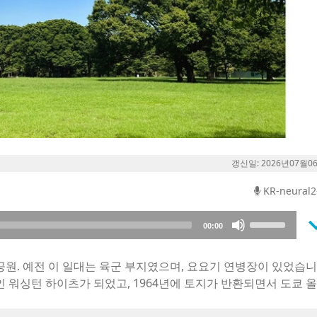
갱신일: 2026년07월0
KR-neural2
keyboard_a
Use
00:00
Up/Down
Arrow
원. 예전 이 일대는 육군 부지였으며, 요요기 연병장이 있었습니
keys
 워싱턴 하이츠가 되었고, 1964년에 토지가 반환되면서 도쿄 
to
increase
 3년 후인 1967년입니다.