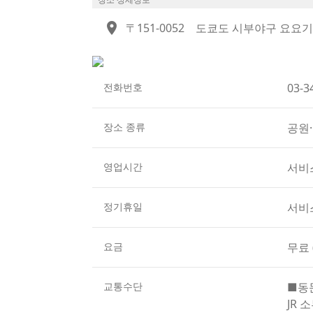
공원은 도로를 사이에 두고 북쪽의 A지구와 
location_on
〒151-0052
도쿄도 시부야구 요요기
삼림 공원인 A지구는 봄에는 벚꽃, 가을에는
보호 구역이 있습니다.
B지구의 야외 무대와 이벤트 광장에서는 주말
전화번호
03-3
장소 종류
공원
영업시간
서비
정기휴일
서비
요금
무료 
교통수단
■동
JR 