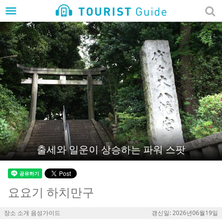
menu
출세와 일운이 상승하는 파워 스팟
요요기 하치만구
장소 소개 음성가이드
갱신일: 2026년06월19일