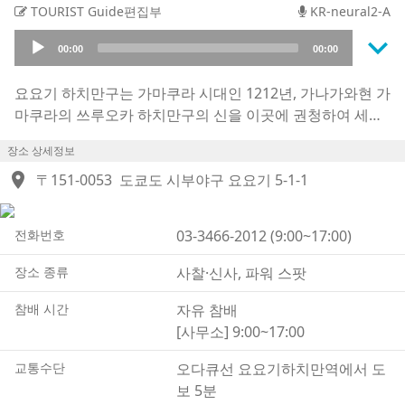
TOURIST Guide편집부
KR-neural2-A
keyboard_arrow_down
Audio
00:00
00:00
Player
요요기 하치만구는 가마쿠라 시대인 1212년, 가나가와현 가
마쿠라의 쓰루오카 하치만구의 신을 이곳에 권청하여 세운
작은 사당에서 비롯된 것으로 전해집니다.
장소 상세정보
제신은 ‘하치만님’으로 널리 알려진 오진 천황입니다. 문무
location_on
의 신으로 명성이 높아 액막이와 개운, 승리와 성공의 효험
〒151-0053
도쿄도 시부야구 요요기 5-1-1
이 있다고 여겨지며, 어머니인 진구 황후와 관련하여 순산,
육아, 가정의 평안을 기원하는 참배객들도 많이 찾고 있습니
전화번호
03-3466-2012 (9:00~17:00)
다.
한편, 이 신사를 널리 알린 것은 경내 한쪽에 자리한 출세 이
장소 종류
사찰·신사, 파워 스팟
나리샤입니다. 출세운과 직업운을 관장하는 파워 스폿으로
알려져 있으며, 연예인들도 찾는 명소로 TV에 소개되면서
참배 시간
자유 참배
당시에는 많은 사람들이 몰려들었습니다.
[사무소] 9:00~17:00
경내의 또 다른 볼거리로는 하이쿠 시인 우스다 아로의 비석
교통수단
오다큐선 요요기하치만역에서 도
과 복원된 고대 주거지인 ‘요요기 하치만 유적’이 있습니다.
보 5분
출토 유물 일부는 가구라덴 옆에 있는 전시관에 전시되어 있