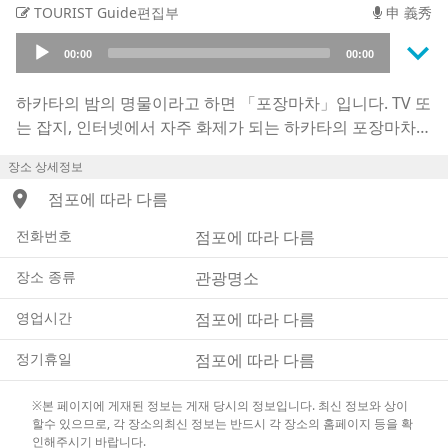
TOURIST Guide편집부
申 義秀
keyboard_arrow_down
Audio
00:00
00:00
Player
하카타의 밤의 명물이라고 하면 「포장마차」입니다. TV 또
는 잡지, 인터넷에서 자주 화제가 되는 하카타의 포장마차는
덴진 또는 나카스 지역이 중심입니다. 나가하마 라면 등의
장소 상세정보
라면 뿐만 아니라 어묵과 곱창전골, 꼬치, 튀김 등 종류가 다
location_on
양한 포장마차가 많아, 조금씩 여러 포장마차의 음식을 먹어
점포에 따라 다름
보는 것을 추천합니다. 그러나 요금이 적혀 있지 않은 곳이
전화번호
점포에 따라 다름
많아 바가지를 쓰지는 않을지, 또 위생 문제나 화장실은 가
까울지 등이 걱정이 될지도 모릅니다. 그럴 때는 숙소나 현
장소 종류
관광명소
지 택시 운전기사들에게 추천하는 포장마차를 물어보는 것
도 고르는 방법 중 하나입니다.
영업시간
점포에 따라 다름
정기휴일
점포에 따라 다름
※본 페이지에 게재된 정보는 게재 당시의 정보입니다. 최신 정보와 상이
할수 있으므로, 각 장소의최신 정보는 반드시 각 장소의 홈페이지 등을 확
인해주시기 바랍니다.