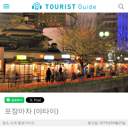
menu
포장마차 (야타이)
장소 소개 음성가이드
갱신일: 2019년04월25일