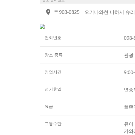
고, 탁본 기법을 통해 산호의 자연스러운 무
location_on
〒903-0825
오키나와현 나하시 슈리 
모든 과정이 수작업으로 이루어지기 때문에 색
매장에서는 캐주얼 의류와 유카타를 비롯해 결혼
게 갖추고 있습니다. 여러 상품을 조합한 선물
특히 화석 산호를 활용해 티셔츠, 토트백, 보
전화번호
098-
예약이 필요합니다.
이 체험은 어린이부터 성인까지 누구나 즐길 수
장소 종류
관광 
갈 수 있어 여행 기념품으로도 안성맞춤입니다
세상에 하나뿐인 나만의 작품을 만들 수 있는
영업시간
9:00
【체험 예약 사이트】
https://reserve.shuri-ryusen.com/
정기휴일
연중
요금
플랜
교통수단
유이 
카와에