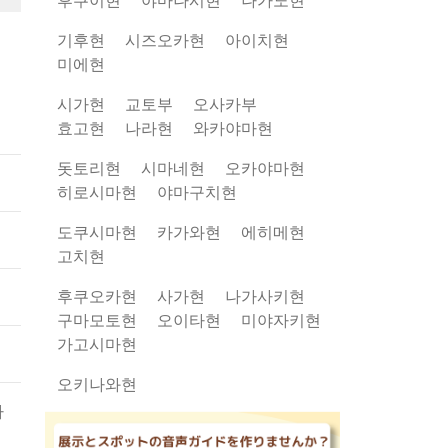
기후현
시즈오카현
아이치현
미에현
넓
시가현
교토부
오사카부
사전
효고현
나라현
와카야마현
가져
돗토리현
시마네현
오카야마현
히로시마현
야마구치현
도쿠시마현
카가와현
에히메현
고치현
후쿠오카현
사가현
나가사키현
구마모토현
오이타현
미야자키현
가고시마현
오키나와현
마