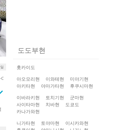
도도부현
홋카이도
9일
-C
아오모리현
이와테현
미야기현
아키타현
야마가타현
후쿠시마현
rrow_down
이바라키현
토치기현
군마현
사이타마현
치바현
도쿄도
색
카나가와현
니가타현
토야마현
이시카와현
놓
후쿠이현
야마나시현
나가노현