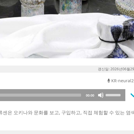
갱신일: 2026년06월2
KR-neural2
keyboard_a
Use
00:00
Up/Down
Arrow
류센은 오키나와 문화를 보고, 구입하고, 직접 체험할 수 있는 염
keys
to
와 산호 염색의 장인 기술을 가까이에서 감상할 수 있습니다.
increase
지닌 것으로 전해집니다. 산호 염색은 화석 산호 위에 천을 올려