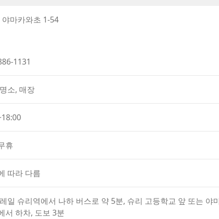
or
늬를 천에 옮기는 방식입니다.
decrease
야마카와초 1-54
감과 무늬가 각각 달라, 세상에 단 하나뿐인 작품이 완성됩니다.
volume.
, 출산, 신축, 개업 등 다양한 축하 선물로 적합한 상품들을 폭
 세트도 많은 인기를 끌고 있습니다.
자기 등을 직접 염색해 보는 체험 프로그램은 매우 인기 있으며, 
886-1131
 있으며, 약 50분 동안 진행됩니다. 완성된 작품은 당일 바로 
명소, 매장
.
 특별한 경험으로, 적극 추천드립니다.
~18:00
무휴
에 따라 다름
레일 슈리역에서 나하 버스로 약 5분, 슈리 고등학교 앞 또는 야
서 하차, 도보 3분