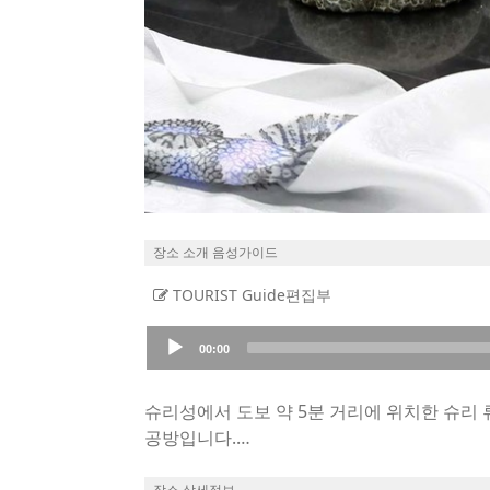
장소 소개 음성가이드
TOURIST Guide편집부
Audio
00:00
Player
슈리성에서 도보 약 5분 거리에 위치한 슈리 
공방입니다.
이곳에서는 오키나와 전통 염색 기법인 빈가타
산호는 예로부터 ‘행복을 불러온다’는 의미를 
장소 상세정보