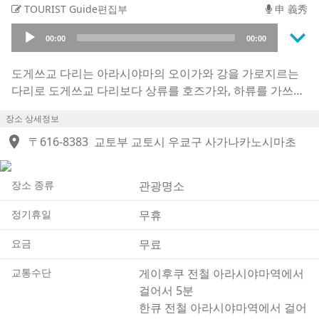
TOURIST Guide편집부
申 義秀
keyboard_arrow_down
Audio
00:00
00:00
Player
도게쓰교 다리는 아라시야마의 오이가와 강을 가로지르는
다리로 도게쓰교 다리보다 상류를 호즈가와, 하류를 가쓰라
가와라고 부릅니다. 834년부터 848년에 승려 도쇼가 만들
장소 상세정보
었습니다. 1600년대 교토 거상이자 호즈가와 수로를 정비해
location_on
큰 이익을 얻은 가도쿠라 료이가 현재 위치로 다리를 정비했
〒616-8383
교토부 교토시 우쿄구 사가나카노시마초
습니다. 가메야마 상황이 다리 위를 천천히 이동하는 달을
보고 '마치 맑은 밤하늘에 달이 다리를 건너는 듯하다'라고
장소 종류
관광명소
읊었다는 데서 도게쓰교라는 이름으로 불리게 되었습니다.
1934년에 완공된 현재의 다리는 교각과 횡목은 철근 콘크리
정기휴일
무휴
트로 되어 있지만 교토의 경관에 어울리도록 난간 부분은 나
무로 되어 있습니다. 교토와 아라시야마를 소개하는 팜플렛
요금
무료
이나 사진에 실리는 경우가 많으며 아라시야마 풍경의 상징
교통수단
게이후쿠 전철 아라시야마역에서
적인 존재이기도 합니다.
걸어서 5분
한큐 전철 아라시야마역에서 걸어