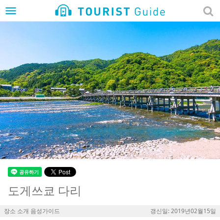
menu
도게쓰쿄 다리
장소 소개 음성가이드
갱신일: 2019년02월15일