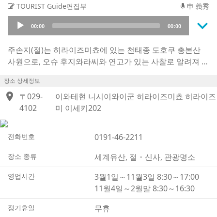
TOURIST Guide편집부
申 義秀
keyboard_arrow_down
Audio
00:00
00:00
Player
주손지(절)는 히라이즈미쵸에 있는 천태종 도호쿠 총본산
사원으로, 오슈 후지와라씨와 연고가 있는 사찰로 알려져 있
습니다.
장소 상세정보
헤이안 시대 후기에 건립된 불당 「주손지 곤지키도」를 비
location_on
롯해 많은 문화재를 보유한 역사적 가치가 높은 사원으로,
〒029-
이와테현 니시이와이군 히라이즈미쵸 히라이즈
2011 년에 세계 유산에 등재되었습니다 .
4102
미 이세키202
곤지키도는 1124년에 오슈 후지와라씨의 초대 후지와라노
기요히라에 의해 건립되어, 당시의 정토교 불교 건축의 기술
전화번호
0191-46-2211
이 결집된 건물로서 국보로 지정되어 있습니다. 내부는 3 개
의 방으로 나누어져 있으며 건물 내외가 모두 금박으로 되어
장소 종류
세계유산, 절・신사, 관광명소
있어 제단 아래에 있는 관에는 오슈 후지와라 4대의 시신이
영업시간
3월1일～11월3일 8:30～17:00
안치되어 있습니다.
11월4일～2월말 8:30～16:30
경내에는 덴쿄다이시 사이쵸 시대부터 있는 「후메츠노 호
우토(불멸의 법등)」를 안치한 본당과 1684년에 센다이 번
정기휴일
무휴
주가 세운 본존부동명왕을 모시는 후메이도가 있어, 도호쿠