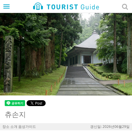
menu
츄손지
장소 소개 음성가이드
갱신일: 2026년06월29일