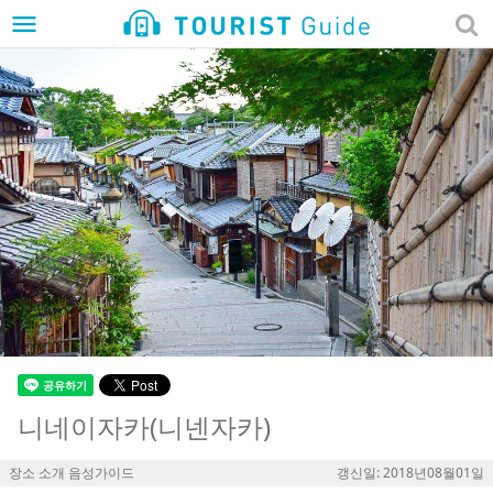
menu
니네이자카(니넨자카)
장소 소개 음성가이드
갱신일: 2018년08월01일