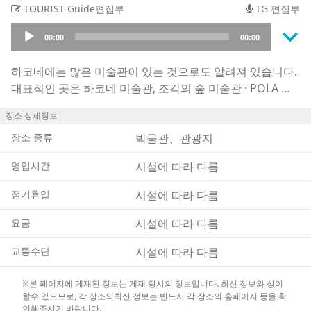
TOURIST Guide편집부
TG 편집부
keyboard_arrow_down
Audio
00:00
00:00
Player
하코네에는 많은 미술관이 있는 것으로도 알려져 있습니다.
대표적인 곳은 하코네 미술관, 조각의 숲 미술관 · POLA 미
술관 · 나루카와 미술관 · 오카다 미술관 · 하코네 유리의 숲
장소 상세정보
미술관, 하코네 라릭 미술관 등이 있습니다. 각각 매력 넘치
는 상설전시 이외에 수시로 특별전시를 실시하여 여러번 방
장소 종류
박물관、관광지
문해도 질리지 않도록 되어 있습니다. 또한 음식점도 같이
영업시간
시설에 따라 다름
있기 때문에 차분한 시간을 보내고 싶은 분에게도 추천 장소
가 되고 있습니다.
정기휴일
시설에 따라 다름
이 밖에 개성적인 곳은 하코네 유모토에 있는 하코네 기타하
라 장난감 박물관입니다. 인기가 높아 멀리서 찾아 오는 사
요금
시설에 따라 다름
람들도 많은 것이 특징입니다. 전시물로는 양철 장난감과 미
교통수단
시설에 따라 다름
니카, 레코드 등 다른 곳에서는 볼 수 없으며 향수에 젖을 수
있는 박물관입니다.
※본 페이지에 게재된 정보는 게재 당시의 정보입니다. 최신 정보와 상이
할수 있으므로, 각 장소의최신 정보는 반드시 각 장소의 홈페이지 등을 확
인해주시기 바랍니다.