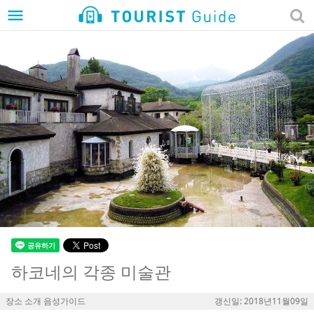
menu
하코네의 각종 미술관
장소 소개 음성가이드
갱신일: 2018년11월09일