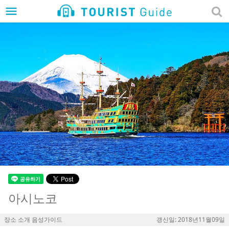
menu
아시노코
장소 소개 음성가이드
갱신일: 2018년11월09일