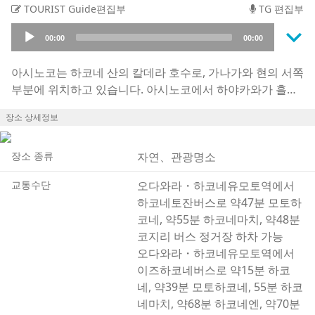
TOURIST Guide편집부
TG 편집부
keyboard_arrow_down
Audio
00:00
00:00
Player
아시노코는 하코네 산의 칼데라 호수로, 가나가와 현의 서쪽
부분에 위치하고 있습니다. 아시노코에서 하야카와가 흘러
들어와 오다와라의 하야카와 항구까지 통하고 있으며, 호수,
장소 상세정보
강, 계곡, 항구에서의 낚시 등, 다양한 낚시도 즐길 수 있습니
다. 아시노코는 호수의 주유선박인 「아시노코 유람선」과
「하코네해적선」이 기항하는 지점이 몇 군데 있어, 코지리,
장소 종류
자연、관광명소
하코네엔, 모토하코네, 하코네마치 등을 오가고 있습니다.
교통수단
오다와라・하코네유모토역에서
배를 타고 아시노코를 이동하면 자동차의 정체와 상관없이
하코네토잔버스로 약47분 모토하
후지산을 바라보며 우아한 시간을 보낼 수 있습니다. 특히
코네, 약55분 하코네마치, 약48분
하코네 신사의 도리이와 푸른 호수, 하얀 눈이 쌓인 후지산
코지리 버스 정거장 하차 가능
의 대비는 절경으로, 하코네에 오면 빼놓을 수 없는 관광 명
오다와라・하코네유모토역에서
소라고 할 것입니다. 노지리 근처에서 하코네 로프웨이, 하
이즈하코네버스로 약15분 하코
코네 공원에서는 고마가타케 로프웨이가 각각 나오고있어
네, 약39분 모토하코네, 55분 하코
하코네산이 만들어내는 경치를 즐길 수도 있습니다.
네마치, 약68분 하코네엔, 약70분