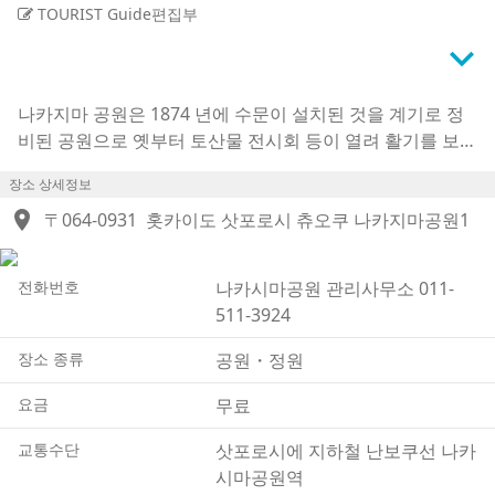
TOURIST Guide편집부
keyboard_arrow_down
나카지마 공원은 1874 년에 수문이 설치된 것을 계기로 정
비된 공원으로 옛부터 토산물 전시회 등이 열려 활기를 보였
던 장소입니다. 현재는 녹화사업으로 인해 삿포로 시민의 휴
장소 상세정보
식처로 알려져 있습니다. 수령 100년이 넘는 에조야나기 등
location_on
큰 나무 외에도 수양벚나무와 왕벚나무 등 벚꽃 나무, 운치
〒064-0931
홋카이도 삿포로시 츄오쿠 나카지마공원1
있는 가을 풍경을 연출하는 은행나무 등 43 종류의 수목이
공원 내에 있습니다. 공원의 중심에있는 쇼부이케를 보면서
전화번호
나카시마공원 관리사무소 011-
산책을 즐기거나 공원의 남서쪽에 위치한 콘서트홀
511-3924
「kitara」를 방문하는 등, 느긋하게 산책과 음악 감상을 즐
길 수 있는 곳입니다.
장소 종류
공원・정원
요금
무료
교통수단
삿포로시에 지하철 난보쿠선 나카
시마공원역