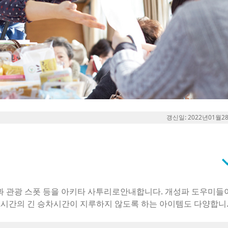
갱신일: 2022년01월2
keyboard_a
과 관광 스폿 등을 아키타 사투리로안내합니다. 개성파 도우미들
 카탈로그, 그리고 아름다운 미소…. 이러한 오모테나시(환대) 7종 
올 수도 있는 여름철에는 파리채를 준비하고 있을 지도.