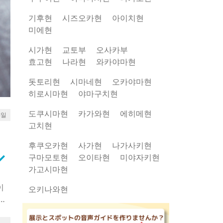
기후현
시즈오카현
아이치현
미에현
시가현
교토부
오사카부
효고현
나라현
와카야마현
돗토리현
시마네현
오카야마현
히로시마현
야마구치현
도쿠시마현
카가와현
에히메현
8일
고치현
후쿠오카현
사가현
나가사키현
rrow_down
구마모토현
오이타현
미야자키현
가고시마현
이
오키나와현
도