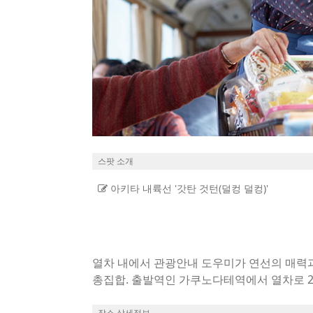
스팟 소개
아키타 내륙선 '갓탄 것턴(덜컹 덜컹)'
열차 내에서 관광안내 도우미가 연선의 매력
총집합. 출발역인 가쿠노다테역에서 열차로 2시간의 긴 승차시간이 지루하지 않도록 하는 아이템도 다양합니다.
손목 시계, 마이크, 음료, 사진, 아이스박스,
구'도 노력의 결과물. 창문으로 벌레가 들어
장소 상세정보