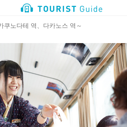
～가쿠노다테 역、다카노스 역～