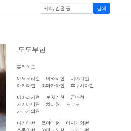
검색
도도부현
홋카이도
아오모리현
이와테현
미야기현
아키타현
야마가타현
후쿠시마현
이바라키현
토치기현
군마현
사이타마현
치바현
도쿄도
카나가와현
니가타현
토야마현
이시카와현
후쿠이현
야마나시현
나가노현