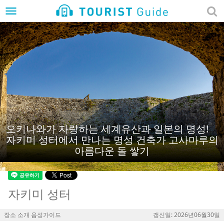
menu
오키나와가 자랑하는 세계유산과 일본의 명성!
자키미 성터에서 만나는 명성 건축가 고사마루의
아름다운 돌 쌓기
자키미 성터
장소 소개 음성가이드
갱신일: 2026년06월30일