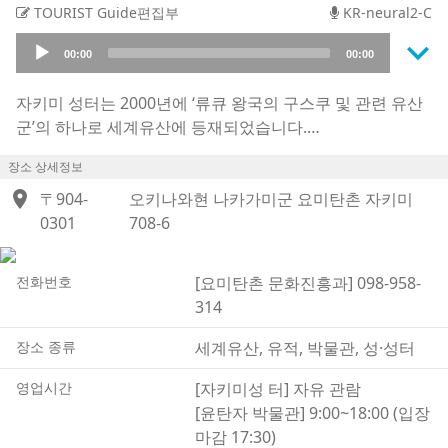
TOURIST Guide편집부
KR-neural2-C
keyboard_arrow_down
Audio
00:00
00:00
Player
자키미 성터는 2000년에 ‘류큐 왕국의 구스쿠 및 관련 유산
군’의 하나로 세계유산에 등재되었습니다.
2017년에는 ‘속 일본 100대 명성’에도 선정된 성(구스쿠)으
장소 상세정보
로, 약 600년 전인 15세기 초에 윤탄자의 안지였던 고사마
location_on
루에 의해 축성되었다고 전해집니다.
〒904-
오키나와현 나카가미군 요미탄촌 자키미
오키나와의 구스쿠 대부분이 류큐 석회암 위의 단단한 지반
0301
708-6
에 자리한 반면, 자키미 성의 지반은 흙으로 이루어져 있습
니다. 따라서 성벽의 기초는 흙을 파내어 넓게 조성하였으
전화번호
[요미탄촌 문화진흥과] 098-958-
며, 지형을 따라 아치형으로 굽게 만들어 안정성을 확보함으
314
로써 무너지기 어려운 구조를 갖추고 있습니다.
주목할 만한 것은 아치형 석문에 박혀 있는 ‘쐐기돌’입니다.
장소 종류
세계유산, 유적, 박물관, 성·성터
제2곽의 문 중앙 상부에는 가늘고 긴 삼각형 돌이, 제1곽의
영업시간
[자키미성 터] 자유 관람
문 중앙 상부에는 네모난 돌이 박혀 있는데, 이는 다른 구스
[윤탄자 박물관] 9:00~18:00 (입장
쿠에서는 볼 수 없는 큰 특징입니다.
마감 17:30)
현재의 성벽에는 복원된 부분도 있지만, 제2곽 입구의 석조