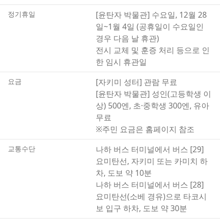
아치문은 거의 축성 당시의 모습을 유지하고 있어 오키나와
정기휴일
[윤탄자 박물관] 수요일, 12월 28
에 현존하는 석조 아치문 가운데 가장 오래된 것으로 여겨집
일~1월 4일 (공휴일이 수요일인
니다.
경우 다음 날 휴관)
자키미 성터는 오키나와의 구스쿠 가운데서는 중규모에 속
전시 교체 및 훈증 처리 등으로 인
하지만, 600년 전의 축성 기술로 만들어진 곡선형 성벽은 구
한 임시 휴관일
조적·방어적으로 뛰어나며, 성벽 위에서 바라보는 탁 트인
경관 또한 큰 볼거리입니다.
요금
[자키미 성터] 관람 무료
또한 인접한 ‘윤탄자 박물관’에서는 자키미 성터를 모형과
[윤탄자 박물관] 성인(고등학생 이
함께 소개하고 있으므로, 구스쿠를 둘러보기 전에 이곳에서
상) 500엔, 초·중학생 300엔, 유아
미리 관련 내용을 살펴보는 것도 좋습니다.
무료
※주민 요금은 홈페이지 참조
교통수단
나하 버스 터미널에서 버스 [29]
요미탄선, 자키미 또는 카미치 하
차, 도보 약 10분
나하 버스 터미널에서 버스 [28]
요미탄선(소베 경유)으로 타코시
보 입구 하차, 도보 약 30분