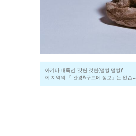
아키타 내륙선 '갓탄 것턴(덜컹 덜컹)'
이 지역의 「 관광&구르메 정보」는 없습니