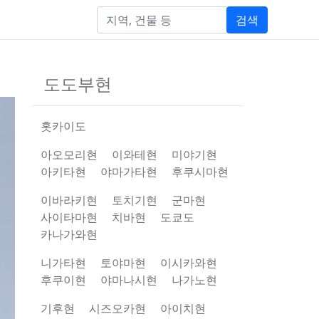
검색
도도부현
홋카이도
아오모리현
이와테현
미야기현
아키타현
야마가타현
후쿠시마현
이바라키현
토치기현
군마현
사이타마현
치바현
도쿄도
카나가와현
니가타현
토야마현
이시카와현
후쿠이현
야마나시현
나가노현
기후현
시즈오카현
아이치현