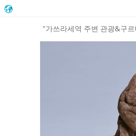
"가쓰라세역 주변 관광&구르