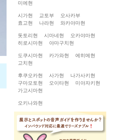
미에현
시가현
교토부
오사카부
효고현
나라현
와카야마현
돗토리현
시마네현
오카야마현
히로시마현
야마구치현
도쿠시마현
카가와현
에히메현
고치현
후쿠오카현
사가현
나가사키현
구마모토현
오이타현
미야자키현
가고시마현
오키나와현