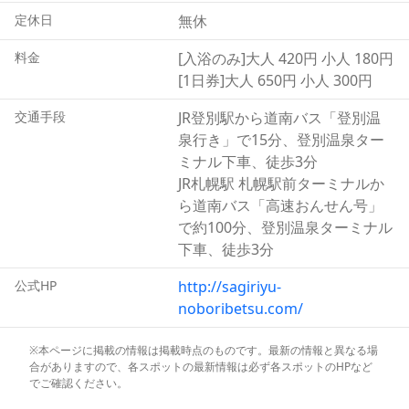
め、泉質の違いはぜひ肌でお確かめください。また、浴槽
定休日
無休
には温泉の副産物である湯の花が見受けられ、手に取って
天然の泥パックを試してみるのもよいでしょう。
料金
[入浴のみ]大人 420円 小人 180円
[1日券]大人 650円 小人 300円
交通手段
JR登別駅から道南バス「登別温
泉行き」で15分、登別温泉ター
ミナル下車、徒歩3分
JR札幌駅 札幌駅前ターミナルか
ら道南バス「高速おんせん号」
で約100分、登別温泉ターミナル
下車、徒歩3分
公式HP
http://sagiriyu-
noboribetsu.com/
※本ページに掲載の情報は掲載時点のものです。最新の情報と異なる場
合がありますので、各スポットの最新情報は必ず各スポットのHPなど
でご確認ください。