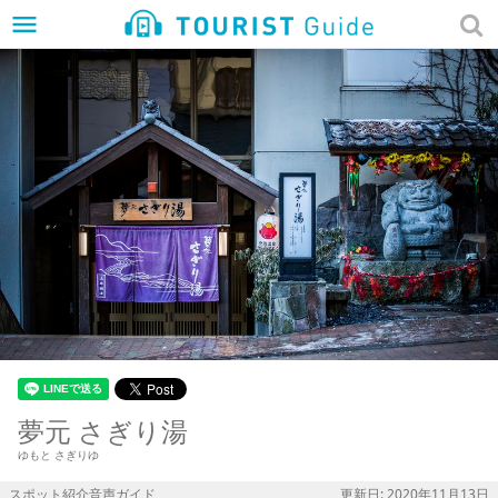
menu
夢元 さぎり湯
ゆもと さぎりゆ
スポット紹介音声ガイド
更新日: 2020年11月13日