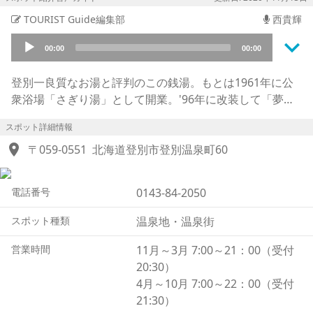
TOURIST Guide編集部
西貴輝
keyboard_arrow_down
Audio
00:00
00:00
Player
登別一良質なお湯と評判のこの銭湯。もとは1961年に公
衆浴場「さぎり湯」として開業。'96年に改装して「夢元
さぎり湯」となりました。ここの大きな特長は、加水、加
スポット詳細情報
温、循環、消毒処理を一切しない源泉掛け流し。多くの温
location_on
泉施設が「源泉掛け流し」と称して加水やろ過をしている
〒059-0551
北海道登別市登別温泉町60
なか、混じりけのない濃厚な温泉を銭湯価格で利用できる
非常に贅沢な施設です。
電話番号
0143-84-2050
お湯は2種類あり、ひとつは「一号乙泉（いちごうおつせ
ん）」と呼ばれる登別定番の硫黄泉。独特の香り漂う濁り
スポット種類
温泉地・温泉街
湯で、酸性のため石鹸は泡立ちにくいですが、慢性の皮膚
病などに良いお湯です。もうひとつは、登別ではここでし
営業時間
11月～3月 7:00～21：00（受付
か入れない明礬泉（みょうばんせん）。こちらも皮膚病に
20:30）
良いほか、「目の湯」と名がつく通り、眼病にも効くとい
4月～10月 7:00～22：00（受付
われています。どちらも臭いや見た目はよく似ているた
21:30）