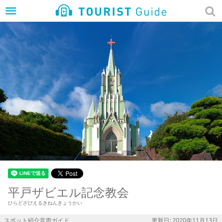
menu
平戸ザビエル記念教会
ひらどざびえるきねんきょうかい
スポット紹介音声ガイド
更新日: 2020年11月13日