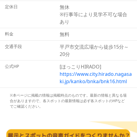
して歓迎されました。
定休日
無休
これが功を奏しキリスト教はじわじわと浸透していったと
※行事等により見学不可な場合
言われています。
あり
料金
無料
交通手段
平戸市交流広場から徒歩15分～
20分
公式HP
[ほっこりHIRADO]
https://www.city.hirado.nagasa
ki.jp/kanko/bnka/bnk16.html
※本ページに掲載の情報は掲載時点のものです。最新の情報と異なる場
合がありますので、各スポットの最新情報は必ず各スポットのHPなど
でご確認ください。