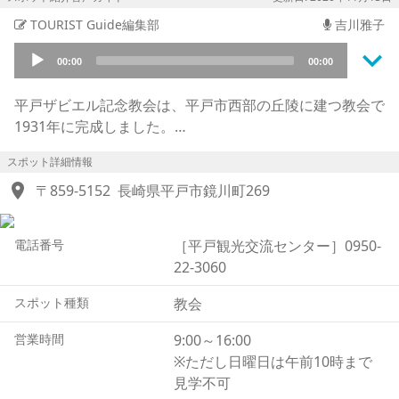
TOURIST Guide編集部
吉川雅子
keyboard_arrow_down
Audio
00:00
00:00
Player
平戸ザビエル記念教会は、平戸市西部の丘陵に建つ教会で
1931年に完成しました。
ゴシック様式独特の天に向かって真っすぐに建つモスグリ
スポット詳細情報
ーンの尖塔とその上部の十字架が荘厳な雰囲気を漂わせて
location_on
います。
〒859-5152
長崎県平戸市鏡川町269
1971年にフランシスコザビエルの三度の平戸訪問を記念
して八角形の教会堂が脇に建てられ左右非対称ですが、シ
電話番号
［平戸観光交流センター］0950-
ャープな景観は青空に美しく映えます。
22-3060
近隣には由緒ある寺院が並び、教会と寺院のユニークな組
み合わせが、写真の撮影スポットして人気を集めていま
スポット種類
教会
す。
フランシスコザビエルは1549年に初めて日本を訪れ、キ
営業時間
9:00～16:00
リスト教とヨーロッパ文化を伝え、その後、京都や中国地
※ただし日曜日は午前10時まで
方など諸国大名らと交友しながら、珍しい外国製品を献上
見学不可