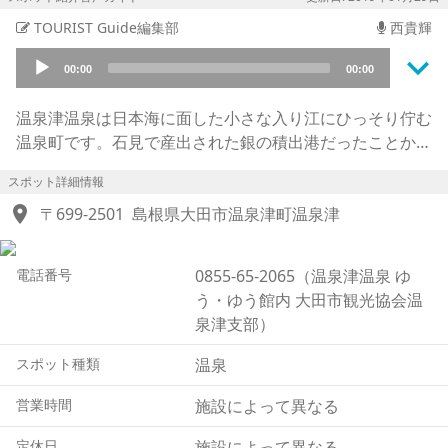
TOURIST Guide編集部
西貴輝
keyboard_arrow_down
Audio
00:00
00:00
Player
温泉津温泉は日本海に面した小さな入り江にひっそり佇む
温泉町です。石見で産出された銀の積出港だったことから
世界遺産の一部に含まれています。
スポット詳細情報
温泉が発見されたのはおよそ1300年前で、旅の僧が湯に
location_on
つかり傷を治しているタヌキを見つけたのが始まりと伝え
〒699-2501
島根県大田市温泉津町温泉津
られています。
全国の温泉街として初めて指定を受けた重要伝統的建造物
電話番号
0855-65-2065（温泉津温泉 ゆ
群保存地区を象徴するように、赤褐色の石州瓦に覆われた
う・ゆう館内 大田市観光協会温
古風な町並みが独特の存在感を示しています。山陰屈指の
泉津支部）
名湯と評価されていますが、宿は10件ほどと小規模なが
ら2軒の外湯が好評です。温泉は、泉質と薬効には定評が
スポット種類
温泉
あり、湯治目的で訪れる人も少なくありません。さらに健
康増進を目的とした観光客向けのオリジナルイベントとし
営業時間
施設によって異なる
て、温泉ヘルスツーリズムがあります。銀を積み出し港ま
定休日
施設によって異なる