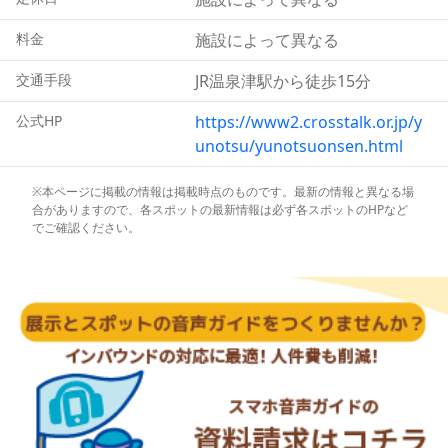
で運んだルートを整備し月替わりに定めたコースを歩いて
もらう企画です。
料金
施設によって異なる
また毎週土曜日夜「龍御前神社（たつのごぜんじんじ
ゃ）」に奉納される石見神楽(いわみかぐら)はその迫力に
交通手段
JR温泉津駅から徒歩15分
圧倒されます。温泉津温泉にご宿泊の際は、石見地方なら
公式HP
https://www2.crosstalk.or.jp/y
ではの伝統芸能をお楽しみください。
unotsu/yunotsuonsen.html
※本ページに掲載の情報は掲載時点のものです。最新の情報と異なる場
合がありますので、各スポットの最新情報は必ず各スポットのHPなど
でご確認ください。