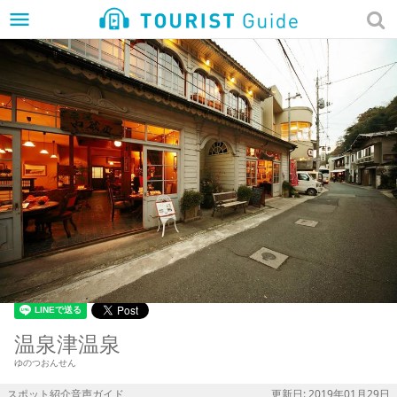
menu
温泉津温泉
ゆのつおんせん
スポット紹介音声ガイド
更新日: 2019年01月29日