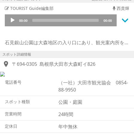
TOURIST Guide編集部
西貴輝
keyboard_arrow_down
Audio
00:00
00:00
Player
石見銀山公園は大森地区の入り口にあり、観光案内所を併
設した石見観光の拠点となる公園です。観光情報などをこ
スポット詳細情報
こで入手できますが、一人500円で地元ガイドが細かく案
location_on
内してくれるワンコインガイドの利用がお奨めです。ガイ
〒694-0305
島根県大田市大森町イ826
ドツアーは毎日午前と午後に1回ずつ組まれていて、ひと
グループ20名以内、当日参加も歓迎でおよそ2時間かけて
電話番号
（一社）大田市観光協会 0854-
銀山跡や資料館、大森地区の町並みなどを丁寧に案内して
88-9950
くれます。自分たちの散策では気が付かなっかた意外な発
見や、知られざるエピソードもたっぷり聞けるほか土産物
スポット種類
公園・庭園
のアドバイスまであって人気は上々です。またレンタサイ
クルや二人乗りの自転車タクシー「ベロタクシー」もそろ
営業時間
24時間
っていてこちらも重宝です。
定休日
年中無休