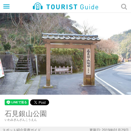
menu
石見銀山公園
いわみぎんざんこうえん
スポット紹介音声ガイド
更新日: 2019年01月29日