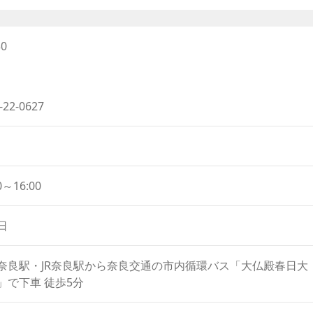
た立地で、周辺は奈良の紅葉の名所となっています。秋には、
increase
色を眺めることができます。
or
decrease
0
あんみつ・ぜんざい・団子などの甘味から、うどんなどのお食
volume.
敷かれ、店内でも野外でもお食事を楽しむことができます。
ろぎのひとときが味わえます。夏の涼やかな木陰で食べるかき
-22-0627
食べるわらび餅は格別です。
、鹿を見ながらお食事ができるのも奈良の水谷茶屋ならではの
0～16:00
日
奈良駅・JR奈良駅から奈良交通の市内循環バス「大仏殿春日大
」で下車 徒歩5分