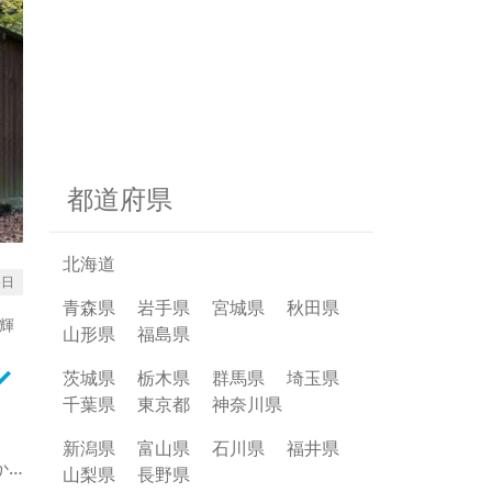
都道府県
北海道
5日
青森県
岩手県
宮城県
秋田県
輝
山形県
福島県
rrow_down
茨城県
栃木県
群馬県
埼玉県
千葉県
東京都
神奈川県
新潟県
富山県
石川県
福井県
か
山梨県
長野県