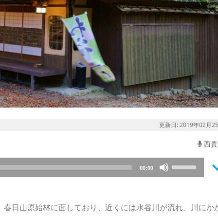
更新日: 2019年02月2
西貴
keyboard_a
Use
00:00
Up/Down
Arrow
keys
す。春日山原始林に面しており、近くには水谷川が流れ、川にか
to