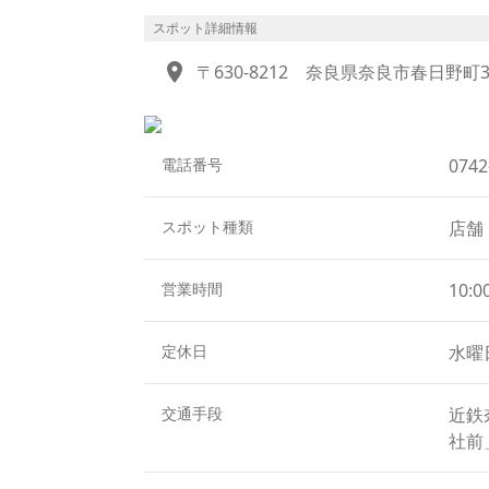
る朱色の水谷橋があります。自然に囲まれ
が赤や黄色に色づき、なんとも風情ある景
スポット詳細情報
location_on
〒630-8212
奈良県奈良市春日野町3
創業当時からの自家製のわらび餅を始め、
メニューもあります。
野外には、赤い野天傘と床几台に赤毛氈が
外席では、四季の移ろいを感じながらくつ
電話番号
0742
や、秋の夕暮れと紅葉に染まる景色の中で
周辺には、鹿が時々やってくることがあり
スポット種類
店舗
となっています。
営業時間
10:0
定休日
水曜
交通手段
近鉄
社前