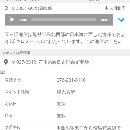
TOURIST Guide編集部
吉川雅子
keyboard_arrow_down
Audio
00:00
00:00
Player
琴ヶ浜海岸は能登半島北西部の日本海に面した海岸でおよ
そ1.5キロメートルにわたっています。この海岸の上を素
足で歩くと「キュッキュッ」と音がすることから、鳴き砂
スポット詳細情報
海岸と呼ばれています。
location_on
また地元では「漁師の若い男･重蔵(じゅうぞう)と、娘･お
〒927-2342
石川県輪島市門前町剱地
小夜(おさよ)の悲恋物語」の言い伝えがあります。
ある日、この浜から漁に出かけたまま戻らぬ重蔵に、悲嘆
電話番号
076-201-8110
にくれながら毎日待ち続けたあげく、病にかかって死んだ
お小夜、しかしその後戻った重蔵が、それを知って泣いた
スポット種類
観光名所
涙が砂に落ちたという言い伝えです。
「泣く」は方言で「ごめく」と言うので「ごめき浜」とも
定休日
無休
呼ばれています。
料金
無料
実際は砂に含まれている0.4ミリほどの石英と砂が、踏ま
れた圧力と摩擦で音を出す現象で全国にはおよそ30か所
交通手段
JR金沢駅東口から輪島特急線で