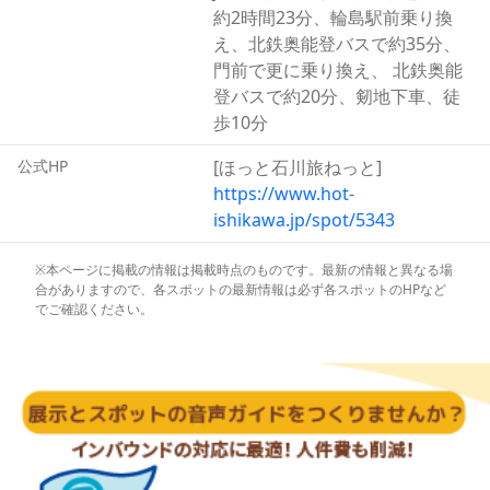
あります。また不純物を含むと音も出にくくなるため、鳴
約2時間23分、輪島駅前乗り換
き砂のある海岸はきれいだということになります。
え、北鉄奥能登バスで約35分、
琴ヶ浜海岸は、透き通るような海水と茜色に染まる夕日が
門前で更に乗り換え、 北鉄奥能
評判で、夏は海水浴場としても利用されています。
登バスで約20分、剱地下車、徒
地元では細かな清掃と、行楽客には細かなごみを散らかさ
歩10分
ないことなど、理解と協力を求めています。
公式HP
[ほっと石川旅ねっと]
https://www.hot-
ishikawa.jp/spot/5343
※本ページに掲載の情報は掲載時点のものです。最新の情報と異なる場
合がありますので、各スポットの最新情報は必ず各スポットのHPなど
でご確認ください。