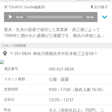
TOURIST Guide編集部
吉川雅子
keyboard_arrow_down
Audio
00:00
00:00
Player
製糸・生糸の貿易で成功した実業家・原三溪によって
1906年に開かれた庭園が三溪園です。横浜の本牧にある
17.5ヘクタールの広大な敷地には17棟の古建築が配置さ
スポット詳細情報
れ、美しい日本の建築と庭園が見られるスポットとして国
location_on
内外から人気を集めています。臨春閣（りんしゅんかく）
〒251-0824
神奈川県横浜市中区本牧三之谷58-1
や旧燈明寺三重塔（きゅうとうみょうじさんじゅうのと
う）など重要文化財に指定されている建造物も多くあり、
電話番号
045-621-0634
見どころとなっています。
四季の風景を見られる名所としても知られ、梅や桜、ツツ
スポット種類
公園・庭園
ジ、蓮、紅葉など季節の移り変わりを楽しめるのも魅力で
す。それぞれの花の見頃には観梅会、早朝観蓮会などイベ
営業時間
9:00～17:00（最終入園 16:30）
ントも開催され、多くの人で賑わいます。庭園内には数カ
定休日
12/29～12/31
所に茶屋や食事処があり休憩もできますので、散策中に立
ち寄ってお茶や食事を楽しみながらゆっくりと巡るのも良
料金
大人（高校生以上）700円、 こ