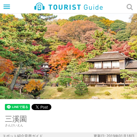
menu
三溪園
さんけいえん
スポット紹介音声ガイド
更新日: 2019年01月18日