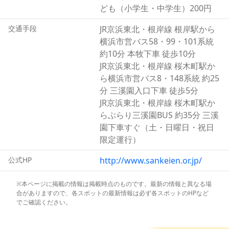
いでしょう。
ども（小学生・中学生）200円
交通手段
JR京浜東北・根岸線 根岸駅から
横浜市営バス58・99・101系統
約10分 本牧下車 徒歩10分
JR京浜東北・根岸線 桜木町駅か
ら横浜市営バス8・148系統 約25
分 三溪園入口下車 徒歩5分
JR京浜東北・根岸線 桜木町駅か
らぶらり三溪園BUS 約35分 三溪
園下車すぐ（土・日曜日・祝日
限定運行）
公式HP
http://www.sankeien.or.jp/
※本ページに掲載の情報は掲載時点のものです。最新の情報と異なる場
合がありますので、各スポットの最新情報は必ず各スポットのHPなど
でご確認ください。