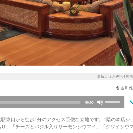
更新日: 2019年01月1
吉川雅
keyboard_a
Use
00:00
Up/Down
Arrow
駅東口から徒歩1分のアクセス至便な立地です。1階の本店シ
keys
あり、「チーズとバジル入りサーモンシウマイ」「クワイシウ
to