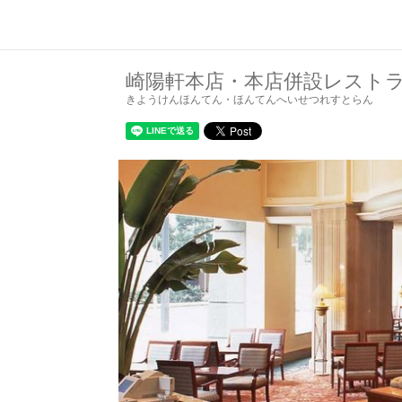
崎陽軒本店・本店併設レスト
きようけんほんてん・ほんてんへいせつれすとらん