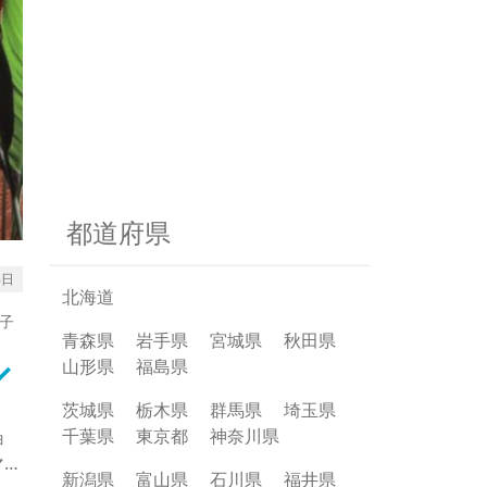
都道府県
8日
北海道
子
青森県
岩手県
宮城県
秋田県
rrow_down
山形県
福島県
茨城県
栃木県
群馬県
埼玉県
千葉県
東京都
神奈川県
ョ
マ
新潟県
富山県
石川県
福井県