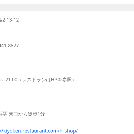
珍しいシウマイが販売されています。ここでしか買えない限定シ
increase
たりといえるでしょう。
or
あり、好みに合わせて食事やお茶を楽しめます。本格中華が味
decrease
13-12
とワインを楽しむ「イルサッジオ」、賑やかなビアレストラン
volume.
ィーが楽しめる「アボリータム」など、好みに合わせて選んで
ンチバイキングは、人気の崎陽軒のシウマイが食べ放題になる
レストランです。
441-8827
0 ～ 21:00（レストランはHPを参照）
横浜駅 東口から徒歩1分
://kiyoken-restaurant.com/h_shop/