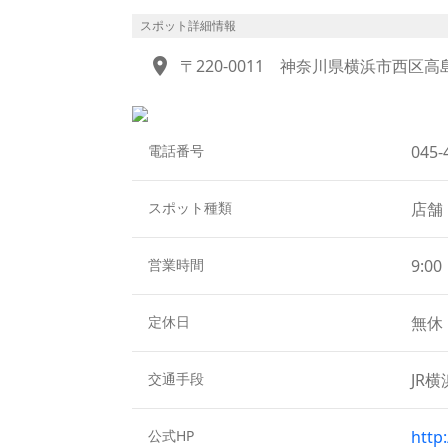
イ」「フカヒレと大葉シウマイ」の3種の
マイは旅の思い出にも、横浜土産にもぴっ
スポット詳細情報
本店には個性豊かなレストランやカフェが
location_on
〒220-0011
神奈川県横浜市西区高島2-
る「嘉宮（かきゅう）」、南イタリア料理
「アリババ」、おしゃれなアフタヌーンテ
はいかがでしょう。特に「アリババ」のラ
でも話題。開店前から行列ができる人気の
電話番号
045-
スポット種類
店舗
営業時間
9:0
定休日
無休
交通手段
JR
公式HP
http