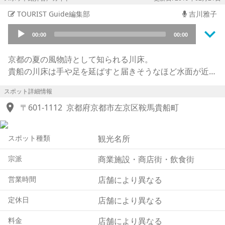
TOURIST Guide編集部
吉川雅子
keyboard_arrow_down
Audio
00:00
00:00
Player
京都の夏の風物詩として知られる川床。
貴船の川床は手や足を延ばすと届きそうなほど水面が近
く、貴船川のせせらぎを聞きながらお座敷で涼しく食事が
スポット詳細情報
できます。
location_on
安土桃山時代に蒸し暑い京都の夏を涼しい水面の近くに桟
〒601-1112
京都府京都市左京区鞍馬貴船町
橋をかけ、客をもてなしたことが起源だといわれていま
す。
スポット種類
観光名所
約20軒の料理屋や旅館が立ち並び、会席料理屋、川床料
理、流しそうめんなど、それぞれの料理屋のおもてなしが
宗派
商業施設・商店街・飲食街
あります。
お天気が悪い時は川床に下りることができませんが、非常
営業時間
店舗により異なる
に人気が高く混雑が予想されるため、事前にお店や旅館の
定休日
店舗により異なる
情報をチェックして予約していくことをお勧めします。
貴船川は京都盆地特有の暑さを感じる街中に比べると10
料金
店舗により異なる