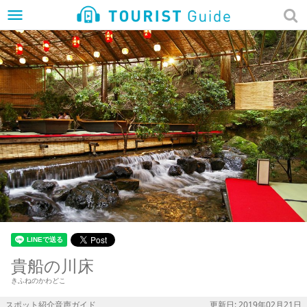
menu
貴船の川床
きふねのかわどこ
スポット紹介音声ガイド
更新日: 2019年02月21日