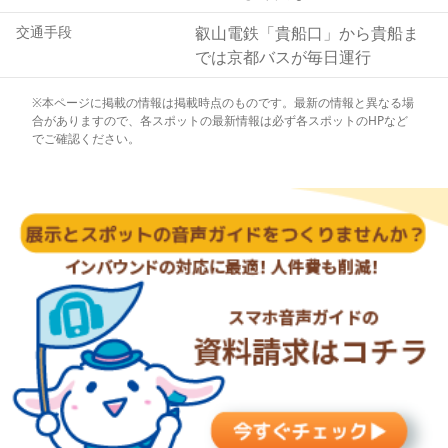
度近く気温が低いので、天然クーラーがひんやりと心地い
い川床で京都らしい食事を楽しんでみましょう。
交通手段
叡山電鉄「貴船口」から貴船ま
では京都バスが毎日運行
※本ページに掲載の情報は掲載時点のものです。最新の情報と異なる場
合がありますので、各スポットの最新情報は必ず各スポットのHPなど
でご確認ください。