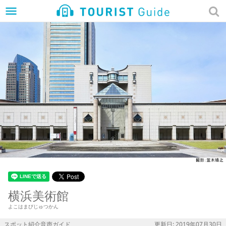
menu
横浜美術館
よこはまびじゅつかん
スポット紹介音声ガイド
更新日: 2019年07月30日