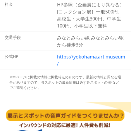
も用意されており、子どもたちはそこで粘土や絵の具、紙
料金
HP参照（企画展により異なる）
などを使い、のびのびと遊びながら美術を体験します。
[コレクション展］一般500円、
高校生・大学生300円、中学生
100円、小学生以下無料
交通手段
みなとみらい線 みなとみらい駅
から徒歩3分
公式HP
https://yokohama.art.museum
/
※本ページに掲載の情報は掲載時点のものです。最新の情報と異なる場
合がありますので、各スポットの最新情報は必ず各スポットのHPなど
でご確認ください。