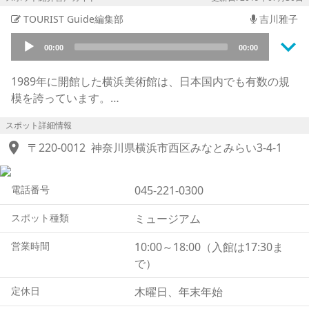
TOURIST Guide編集部
吉川雅子
keyboard_arrow_down
Audio
00:00
00:00
Player
1989年に開館した横浜美術館は、日本国内でも有数の規
模を誇っています。
19,803平方メートルの敷地に建つ8階建の建物は7つの展
スポット詳細情報
示室を備え、所蔵品の数は約1万2千点です。
location_on
著名な画家であるピカソやセザンヌ、ダリ、マグリットな
〒220-0012
神奈川県横浜市西区みなとみらい3-4-1
どの作品を所蔵しており、また、横浜にゆかりの深い横山
大観（よこやま たいかん）、下村観山（しもむら かんざ
電話番号
045-221-0300
ん）などの作品も含まれています。
横浜美術館は美術館としての規模が大きいだけでなく、
スポット種類
ミュージアム
人々の生活と密着した美術館でもあります。
市民のアトリエという部屋が用意されており、そこでは横
営業時間
10:00～18:00（入館は17:30ま
浜市民でなくとも、油絵や日本画、陶芸、彫刻、版画など
で）
を学ぶことができます。
定休日
木曜日、年末年始
また、12歳以下の子どもを対象とする子どものアトリエ