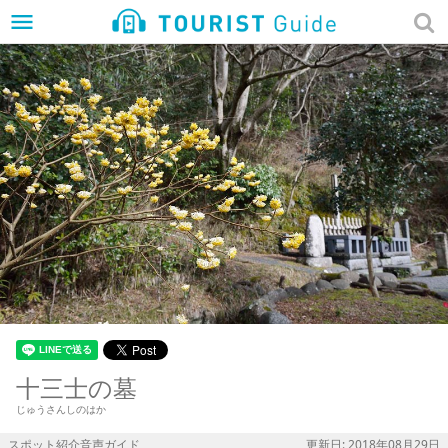
menu
十三士の墓
じゅうさんしのはか
スポット紹介音声ガイド
更新日: 2018年08月29日