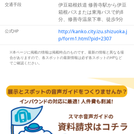
おり、源頼家と十三士の墓前供養が行われています。
交通手段
伊豆箱根鉄道 修善寺駅から伊豆
箱根バスまたは東海バスで約8
分、修善寺温泉下車、徒歩9分
公式HP
http://kanko.city.izu.shizuoka.j
p/form1.html?pid=2307
※本ページに掲載の情報は掲載時点のものです。最新の情報と異なる場
合がありますので、各スポットの最新情報は必ず各スポットのHPなど
でご確認ください。