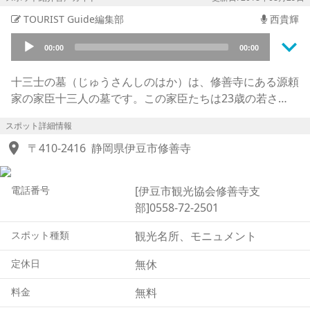
TOURIST Guide編集部
西貴輝
keyboard_arrow_down
Audio
00:00
00:00
Player
十三士の墓（じゅうさんしのはか）は、修善寺にある源頼
家の家臣十三人の墓です。この家臣たちは23歳の若さ
で、源頼家が殺された後反撃をしようとしましたが、実行
スポット詳細情報
する前に発見されて殺されてしまいます。そのため、源頼
location_on
家の墓近くに置かれ、亡くなった後も頼家に寄り添って眠
〒410-2416
静岡県伊豆市修善寺
っています。実は、十三士の墓が源頼家の墓のそばに移さ
れたのは比較的最近のことで、それまでは離れた場所に祀
電話番号
[伊豆市観光協会修善寺支
（まつ）られていました。2004年 大雨で修禅寺の山が崩
部]0558-72-2501
れてしまったことがきっかけで、お墓の位置を見直すこと
になりました。ちょうど2007年が修禅寺の開創（かいそ
スポット種類
観光名所、モニュメント
う）1200年にあたるタイミングだったこともあり、「十
三士の墓」の供養は丁重に行われ、その際に、源頼家の墓
定休日
無休
近くに置かれることになったという経緯があります。
料金
無料
2007年以降も毎年7月下旬に「頼家まつり」が開催されて