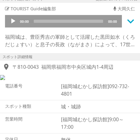
TOURIST Guide編集部
大岡久仁
keyboard_arrow_down
Audio
00:00
00:00
Player
福岡城は、豊臣秀吉の軍師として活躍した黒田如水（くろ
だじょすい）と息子の長政（ながまさ）によって、17世
紀はじめに7年の歳月をかけて築城されました。如水は現
スポット詳細情報
在の兵庫県がある播磨の生まれですが、九州征伐（きゅう
location_on
しゅうせいばつ）の恩賞を受けて現在の大分がある豊前の
〒810-0043
福岡県福岡市中央区城内1-4周辺
地に移り住みました。その後息子の長政が関ヶ原の戦いで
武功を挙げると、徳川家康から筑前（ちくぜん）の国を賜
電話番号
[福岡城むかし探訪館]092-732-
り、親子そろってこの地へ移ってきました。「福岡」とい
4801
う名前が見られるのもこの時代からで、長政は黒田家ゆか
りの地である岡山県の備前国邑久郡福岡（びぜんのくにお
スポット種類
城・城跡
くぐんふくおか）から名前を取り、「福岡城」と名付けま
した。また、古くから町人の街として栄えた博多に対して
営業時間
[福岡城むかし探訪館]9:00～
城下町「福岡」ができたのも同時期で、両都市は今なお双
17:00
子都市としての性格を持っています。
定休日
無休