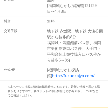
福岡城は明治初期に発令された廃城令により解体されてい
[福岡城むかし探訪館]12月29
るため現在は福岡城跡として石垣しか残っていませんが、
日〜1月3日
敷地内にある「福岡城むかし探訪館」において、模型から
当時の面影を知ることができます。
料金
無料
交通手段
地下鉄 赤坂駅、地下鉄 大濠公園
駅から徒歩約8分
福岡城・鴻臚館前バス停、福岡
市美術館東口バス停、大手門・
平和台陸上競技場入口バス停か
ら徒歩5～8分
公式HP
[福岡城むかし探訪
館]
http://fukuokajyo.com/
※本ページに掲載の情報は掲載時点のものです。最新の情報と異なる場
合がありますので、各スポットの最新情報は必ず各スポットのHPなど
でご確認ください。