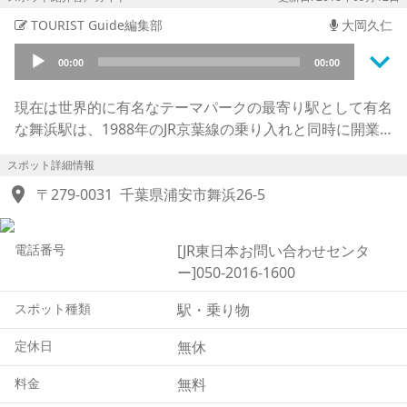
TOURIST Guide編集部
大岡久仁
keyboard_arrow_down
Audio
00:00
00:00
Player
現在は世界的に有名なテーマパークの最寄り駅として有名
な舞浜駅は、1988年のJR京葉線の乗り入れと同時に開業
されました。
スポット詳細情報
当初計画段階では「西浦安」という名称になる予定でした
location_on
が、浦安市民による公募、そして舞浜地区の埋立を担っ
〒279-0031
千葉県浦安市舞浜26-5
た、テーマパーク誘致の立役者である企業との協議を経
て、テーマパーク系列内最大の施設が位置する、米国フロ
電話番号
[JR東日本お問い合わせセンタ
リダ州マイアミ・ビーチにちなんで「舞浜」と名付けられ
ー]050-2016-1600
ました。
周辺では商業施設、宿泊施設が連なり、テーマパーク直通
スポット種類
駅・乗り物
のリゾートラインとも接続するリゾート地としての一面を
楽しむことができ、少し離れた場所では明治時代に建設さ
定休日
無休
れたまま現存（げんそん）している歴史ある建造物ととも
料金
無料
に、昔ながらの静かなひと時を過ごすこともできます。