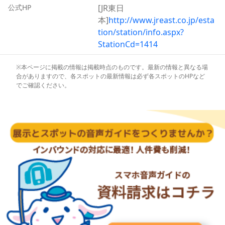
また、駅構内のテーマパークのアニバーサリーやイベント
公式HP
[JR東日
毎によって変化する、バラエティに富んだ電車の発着メロ
本]
http://www.jreast.co.jp/esta
ディーにも注目です。
tion/station/info.aspx?
StationCd=1414
※本ページに掲載の情報は掲載時点のものです。最新の情報と異なる場
合がありますので、各スポットの最新情報は必ず各スポットのHPなど
でご確認ください。