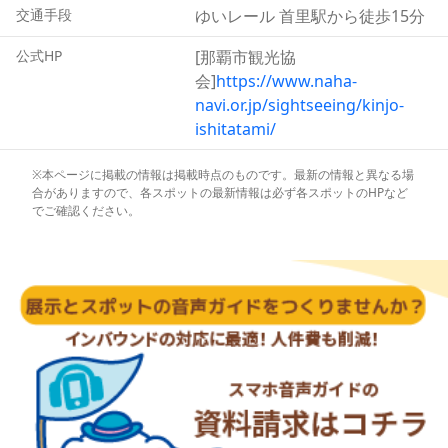
当時の石畳の道のまま現在まで残っています。
交通手段
ゆいレール 首里駅から徒歩15分
公式HP
[那覇市観光協
会]
https://www.naha-
navi.or.jp/sightseeing/kinjo-
ishitatami/
※本ページに掲載の情報は掲載時点のものです。最新の情報と異なる場
合がありますので、各スポットの最新情報は必ず各スポットのHPなど
でご確認ください。