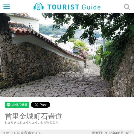
menu
首里金城町石畳道
しゅりきんじょうちょういしだたみみち
スポット紹介音声ガイド
更新日: 2026年06月16日