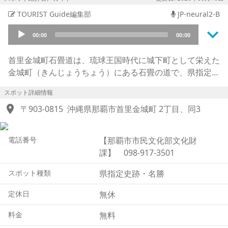
TOURIST Guide編集部
JP-neural2-B
keyboard_arrow_down
Audio
00:00
00:00
Player
首里金城町石畳道は、琉球王国時代に城下町として栄えた
金城町（きんじょうちょう）にある石畳の道で、県指定史
跡・名勝の一つです。
スポット詳細情報
この道は首里城から真珠道（まだまみち）と呼ばれる幹線
location_on
道路の一部で、琉球石灰岩を敷き詰めた趣深い古道になっ
〒903-0815
沖縄県那覇市首里金城町 2丁目、同3
ています。
電話番号
【那覇市市民文化部文化財
高台の首里城から続く道のため坂道になっており、その両
課】 098-917-3501
側には近代以前に造られたツタがからまった石垣や、沖縄
特産の赤瓦（あかがわら）を使った民家や生垣が続いて、
スポット種類
県指定史跡・名勝
古き沖縄の美しい風景を残しています。
定休日
無休
1522年頃に作られた真珠道は、沖縄戦後、大部分がコン
料金
無料
クリート舗装となりましたが、約300メートルのこの道が