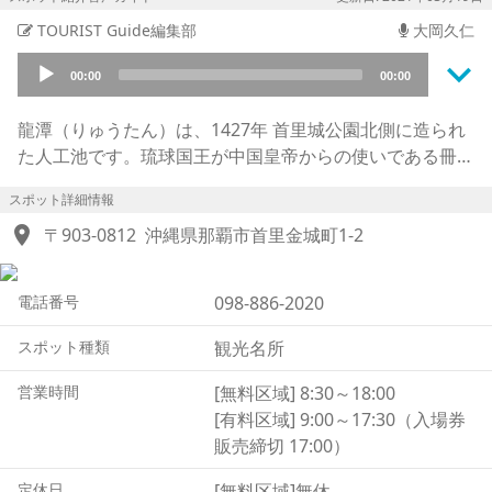
TOURIST Guide編集部
大岡久仁
keyboard_arrow_down
Audio
00:00
00:00
Player
龍潭（りゅうたん）は、1427年 首里城公園北側に造られ
た人工池です。琉球国王が中国皇帝からの使いである冊封
使（さっぽうし）をもてなした池といわれ、ハーリーと呼
スポット詳細情報
ばれるボートレースを楽しんだ記録もあります。龍潭の水
location_on
源は首里城内の湧き水で、龍潭の隣の円鑑池（えんかん
〒903-0812
沖縄県那覇市首里金城町1-2
ち）が増水であふれると、水が水路を通って龍潭へと流れ
込み、外の川に流れだす原理になっています。現在も龍潭
電話番号
098-886-2020
の周辺には香りのよい植物や樹木が生い茂り、夜になると
ライトアップされて市民や観光客の憩いの場になっていま
スポット種類
観光名所
す。かつて沖縄戦で破壊されましたが、1968年に修復さ
れました。また、1502年頃造られたといわれるアーチ型
営業時間
[無料区域] 8:30～18:00
の「龍淵橋（りゅうえんきょう）」は見事な彫刻が施さ
[有料区域] 9:00～17:30（入場券
れ、龍潭と円鑑池を結ぶ橋として沖縄県の指定文化財とな
販売締切 17:00）
っています。
定休日
[無料区域]無休