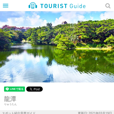
menu
龍潭
りゅうたん
スポット紹介音声ガイド
更新日: 2021年03月19日