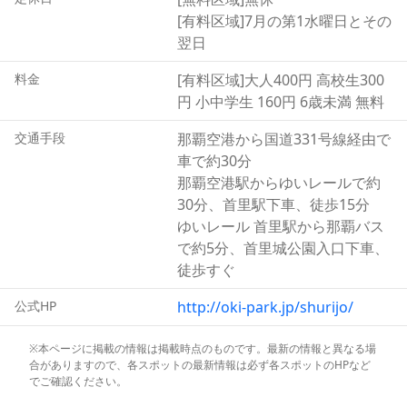
[有料区域]7月の第1水曜日とその
翌日
料金
[有料区域]大人400円 高校生300
円 小中学生 160円 6歳未満 無料
交通手段
那覇空港から国道331号線経由で
車で約30分
那覇空港駅からゆいレールで約
30分、首里駅下車、徒歩15分
ゆいレール 首里駅から那覇バス
で約5分、首里城公園入口下車、
徒歩すぐ
公式HP
http://oki-park.jp/shurijo/
※本ページに掲載の情報は掲載時点のものです。最新の情報と異なる場
合がありますので、各スポットの最新情報は必ず各スポットのHPなど
でご確認ください。