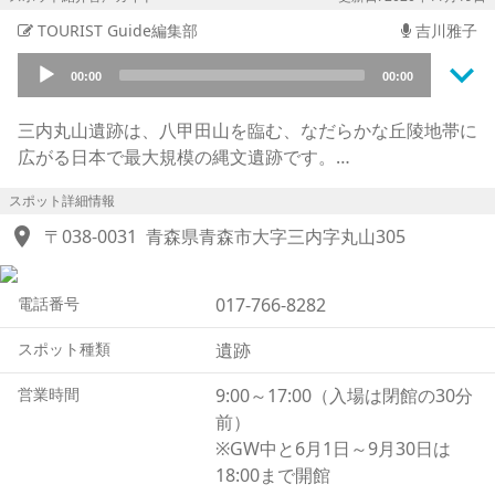
TOURIST Guide編集部
吉川雅子
keyboard_arrow_down
Audio
00:00
00:00
Player
三内丸山遺跡は、八甲田山を臨む、なだらかな丘陵地帯に
広がる日本で最大規模の縄文遺跡です。
広さは42ヘクタール、東京ドームほぼ９個分です。1992
スポット詳細情報
年から本格的な発掘調査が行われ、1994年の遺跡保存の
location_on
決定を受けて整備が始まりました。
〒038-0031
青森県青森市大字三内字丸山305
発掘調査の結果、大規模な集落跡だったことを裏付ける
様々な発見が相次ぎ、縄文文化の生活を知る貴重な遺跡で
電話番号
017-766-8282
あることがわかりました。
竪穴建物や掘立柱建物（ほったてばしらたてもの）が並ぶ
スポット種類
遺跡
遺跡のほぼ中心に復元された大型竪穴建物は、長さ約32
メートル、幅約10メートルもあり、集落での集会所や共
営業時間
9:00～17:00（入場は閉館の30分
同作業所などであったと推測されています。また建物を見
前）
下ろすように立つ、大型掘立柱建物（おおがたほったてば
※GW中と6月1日～9月30日は
しらたてもの）と呼ばれる六本柱の建物は、等間隔に柱が
18:00まで開館