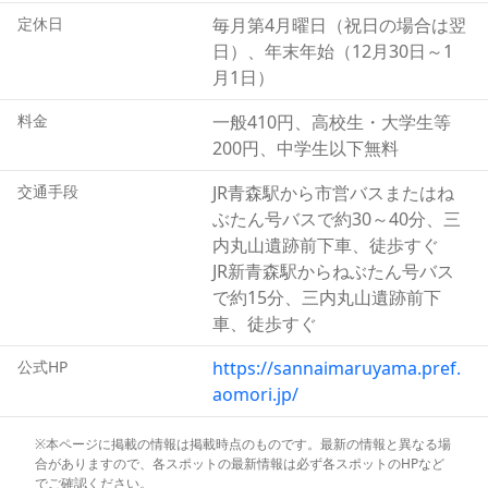
並んでいます。さらに柱の周囲と底は腐敗を防ぐために焦
定休日
毎月第4月曜日（祝日の場合は翌
がした痕跡も確認されました。約5900年～4200年前の縄
日）、年末年始（12月30日～1
文人が測量などの建築技術を持っていたことを意味する貴
月1日）
重な遺構です。
このように三内丸山遺跡では、これまでの調査で見つかっ
料金
一般410円、高校生・大学生等
た４万箱以上の出土品から採集・狩猟・漁労を主な生業と
200円、中学生以下無料
して定住していた縄文人の大規模集落の様子がよくわかり
ます。謎に包まれた太古のロマンに触れてみてはいかがで
交通手段
JR青森駅から市営バスまたはね
しょうか。
ぶたん号バスで約30～40分、三
内丸山遺跡前下車、徒歩すぐ
JR新青森駅からねぶたん号バス
で約15分、三内丸山遺跡前下
車、徒歩すぐ
公式HP
https://sannaimaruyama.pref.
aomori.jp/
※本ページに掲載の情報は掲載時点のものです。最新の情報と異なる場
合がありますので、各スポットの最新情報は必ず各スポットのHPなど
でご確認ください。