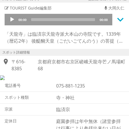
TOURIST Guide編集部
大岡久仁
keyboard_arrow_down
Audio
00:00
00:00
Player
「天龍寺」は臨済宗天龍寺派大本山の寺院です。1339年
（暦応2年） 後醍醐天皇（ごだいごてんのう）の菩提（ぼ
だい）を弔うため、足利尊氏（あしかがたかうじ）によっ
スポット詳細情報
て創建されました。造営に際して足利尊氏や光厳上皇（こ
location_on
うごんじょうこう）が荘園を寄進しましたが,それだけで
〒616-
京都府京都市右京区嵯峨天龍寺芒ノ馬場町
は足りなかったため、モンゴル帝国より属国になるように
8385
68
要求された「元寇（げんこう）」によって途絶えてしまっ
た元との貿易を再開して、その利益を造園費用に充てるこ
電話番号
075-881-1235
とにしました。これが天龍寺船（てんりゅうじぶね）の始
まりといわれています。これによって天龍寺は長い間五山
スポット種類
寺・神社
第一位として栄えましたが、その後、たびたびの火災や戦
宗派
臨済宗
火に遭い、再建を繰り返してきました。境内にある曹源池
庭園（そうげんちていえん）は創建時の面影をとどめた情
定休日
庭園参拝は年中無休（諸堂参拝
緒ある庭園で、国の史跡・特別名勝に指定されています。
は行事により参拝出来ない日が