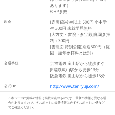
歴史的・文化的価値を評価され、1994年（平成6年）に
あります）
「古都京都の文化財」として世界遺産に登録されました。
※HP参照
料金
[庭園]高校生以上 500円 小中学
生 300円 未就学児無料
[大方丈・書院・多宝殿]庭園参拝
料＋300円
[雲龍図 特別公開]別途500円（庭
園・諸堂参拝料とは別）
交通手段
京福電鉄 嵐山駅から徒歩すぐ
JR嵯峨嵐山駅から徒歩13分
阪急電鉄 嵐山駅から徒歩15分
公式HP
http://www.tenryuji.com/
※本ページに掲載の情報は掲載時点のものです。最新の情報と異なる場
合がありますので、各スポットの最新情報は必ず各スポットのHPなど
でご確認ください。