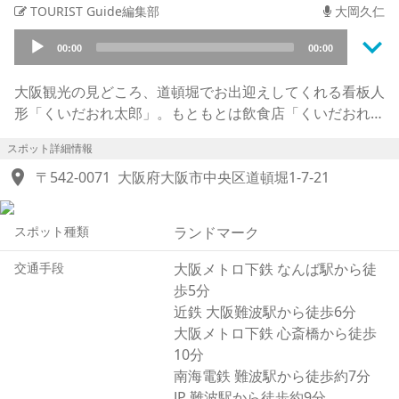
TOURIST Guide編集部
大岡久仁
keyboard_arrow_down
Audio
00:00
00:00
Player
大阪観光の見どころ、道頓堀でお出迎えしてくれる看板人
形「くいだおれ太郎」。もともとは飲食店「くいだおれ」
の看板息子として活躍していました。
スポット詳細情報
戦後間もない頃の焦土に戦後復興を掲げ「くいだおれ」食
location_on
堂を創業した山田六郎（やまだろくろう）氏が、子供たち
〒542-0071
大阪府大阪市中央区道頓堀1-7-21
に喜んでもらう、道頓堀を元気にするという意味を込めて
道頓堀の文化でもある「文楽（ぶんらく）人形」をモチー
スポット種類
ランドマーク
フにした看板を作ることを思いつき、谷崎潤一郎の小説
『蓼喰ふ虫（たでくうむし）』のモチーフにもなった淡路
交通手段
大阪メトロ下鉄 なんば駅から徒
人形浄瑠璃（じょうるり）の頭を作る職人二代目 由良亀
歩5分
（ゆらがめ）が、文楽人形浄瑠璃の職人として転職したば
近鉄 大阪難波駅から徒歩6分
かりの時に、アルバイトで制作しました。くいだおれは今
大阪メトロ下鉄 心斎橋から徒歩
でいうファミレスの走りであり、くいだおれ太郎は動くマ
10分
スコット看板の元祖でもありました。くいだおれ太郎を家
南海電鉄 難波駅から徒歩約7分
族として大切にした山田六郎は支店を増やすことも人形を
JP 難波駅から徒歩約9分