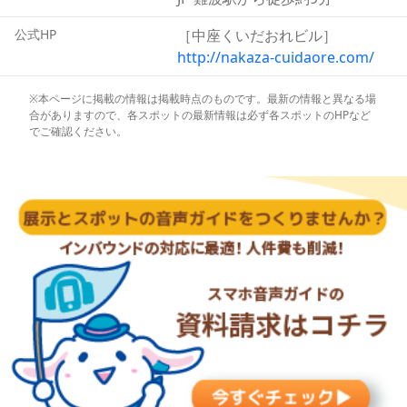
増産することも禁止したと言われています。阪神タイガー
スの優勝時に道頓堀に投げ込まれそうになり、『わて泳げ
公式HP
［中座くいだおれビル］
まへんねん』と先手を打つなど、大阪らしいユーモラスな
http://nakaza-cuidaore.com/
話題も提供してきました。くいだおれが閉店した今でも、
中座くいだおれビルで大阪の街を見守っています。休日は
※本ページに掲載の情報は掲載時点のものです。最新の情報と異なる場
合がありますので、各スポットの最新情報は必ず各スポットのHPなど
写真撮影に行列ができるほどですが、危機を何度も乗り越
でご確認ください。
えたこの人形のご利益にあやかってぜひ記念撮影をしたい
ものです。