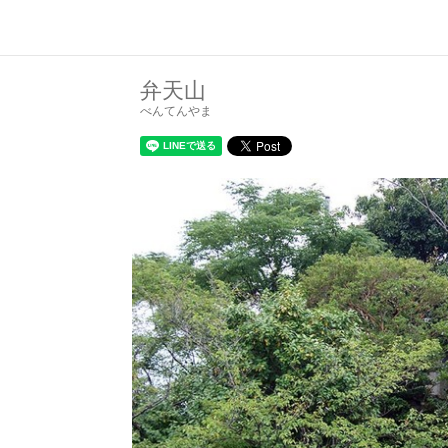
弁天山
べんてんやま