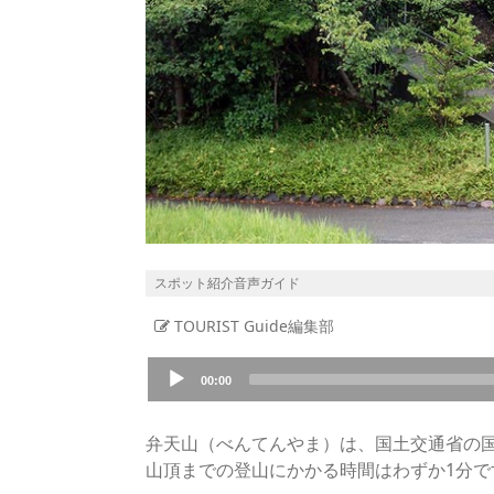
スポット紹介音声ガイド
TOURIST Guide編集部
Audio
00:00
Player
弁天山（べんてんやま）は、国土交通省の国
山頂までの登山にかかる時間はわずか1分