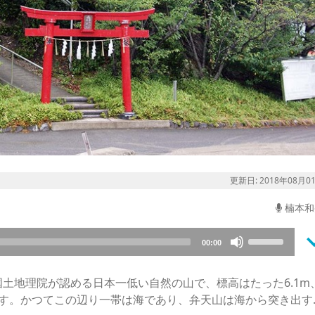
更新日: 2018年08月0
楠本和
keyboard_a
Use
00:00
Up/Down
Arrow
土地理院が認める日本一低い自然の山で、標高はたった6.1m
keys
です。かつてこの辺り一帯は海であり、弁天山は海から突き出す
to