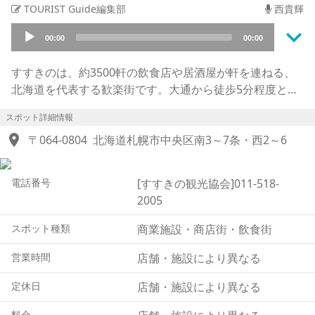
TOURIST Guide編集部
西貴輝
keyboard_arrow_down
Audio
00:00
00:00
Player
すすきのは、約3500軒の飲食店や居酒屋が軒を連ねる、
北海道を代表する歓楽街です。大通から徒歩5分程度と近
く、地下鉄やバスを使えばさらにスムーズにアクセスでき
スポット詳細情報
ます。ホテルやレストランなどの観光客向けの施設はもち
location_on
ろん、穴場のバーや北海道名物の「締めパフェ」が食べら
〒064-0804
北海道札幌市中央区南3～7条・西2～6
れるお店、古くから営業を続けている老舗の飲食店も多
く、札幌ラーメンの名店には多くの観光客が訪れます。す
電話番号
[すすきの観光協会]011-518-
すきのから大通までの道路沿いにはショッピングスポット
2005
も多数点在しており、買い物を楽しみながら観光をするこ
ともできます。冬にはライトアップが楽しめるため、デー
スポット種類
商業施設・商店街・飲食街
トスポットとしても人気を集めています。
営業時間
店舗・施設により異なる
定休日
店舗・施設により異なる
料金