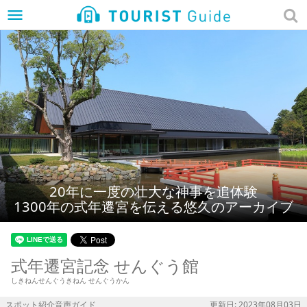
menu
20年に一度の壮大な神事を追体験
1300年の式年遷宮を伝える悠久のアーカイブ
式年遷宮記念 せんぐう館
しきねんせんぐうきねん せんぐうかん
スポット紹介音声ガイド
更新日: 2023年08月03日