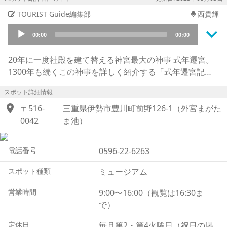
TOURIST Guide編集部
西貴輝
keyboard_arrow_down
Audio
00:00
00:00
Player
20年に一度社殿を建て替える神宮最大の神事 式年遷宮。
1300年も続くこの神事を詳しく紹介する「式年遷宮記念
せんぐう館」は、平成24年（2012）に開館しました。
スポット詳細情報
館内に入るとすぐに、昭和4年（1929）に外宮（げくう）
location_on
の正殿に置かれた御扉（みとびら）の巨大な実物が出迎え
〒516-
三重県伊勢市豊川町前野126-1（外宮まがた
てくれます。分かりやすい模型展示も充実しており、式年
0042
ま池）
遷宮のクライマックスとも言うべき、神が新たな社殿に遷
る「遷御の儀（せんぎょのぎ）」の様子や、外宮の殿舎配
電話番号
0596-22-6263
置などが、縮小して再現されています。最も奥に展示され
ている外宮正殿の原寸大部分模型は、実物を作った職人の
スポット種類
ミュージアム
手によるもので、間近からじっくり眺めれば、新たな発見
営業時間
9:00〜16:00（観覧は16:30ま
があるかもしれません。
で）
式年遷宮では社殿だけでなく、神宝と呼ばれる奉納品や、
装束・装飾品なども全て新調されます。これらの実物を交
定休日
毎月第2・第4火曜日（祝日の場