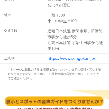
えた展示からは、古来受け継がれてきた、匠の高い技が見
合はその翌日）
て取れるでしょう。
新しい施設だけあり、神宮の儀式などをハイビジョン映像
料金
一般 ¥300
で上映するせんぐうシアターや、情報検索コーナーも備
小・中学生 ¥100
え、式年遷宮を深く知るには最適の施設です。
交通手段
近畿日本鉄道 伊勢市駅、JR伊勢
市駅から徒歩5分
近畿日本鉄道 宇治山田駅から徒
歩10分
公式HP
https://www.sengukan.jp/
※本ページに掲載の情報は掲載時点のものです。最新の情報と異なる場
合がありますので、各スポットの最新情報は必ず各スポットのHPなど
でご確認ください。