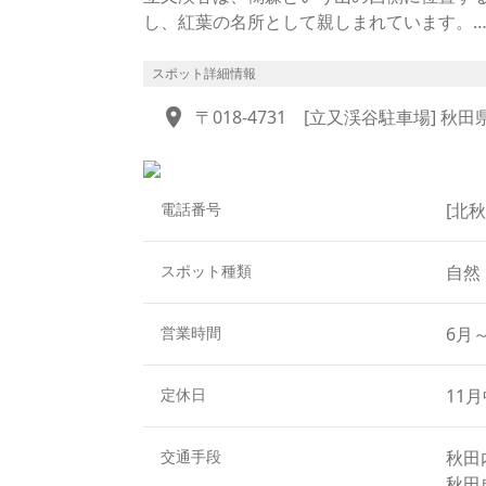
し、紅葉の名所として親しまれています。
山に入り、最初に現れるのは、落差38メー
熔岩が冷えて固まる際に収縮して生じるひ
スポット詳細情報
後は虹がかかることでも知られています。続
location_on
〒018-4731
[立又渓谷駐車場] 秋
で、非常に表情豊かな滝です。そこから急
差108メートルは、秋田県最大。垂直に落
つやさしい印象です。
なお、立又渓谷へ向かう途中で、「日本の
電話番号
[北秋
も大変美しい滝として人気があります。
スポット種類
自然
営業時間
6月
定休日
11
交通手段
秋田
秋田