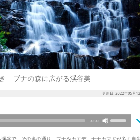
歩き ブナの森に広がる渓谷美
更新日: 2022年05月1
keyboard_a
Use
00:00
Up/Down
Arrow
る渓谷で、その名の通り、ブナやカエデ、ナナカマドが多く自