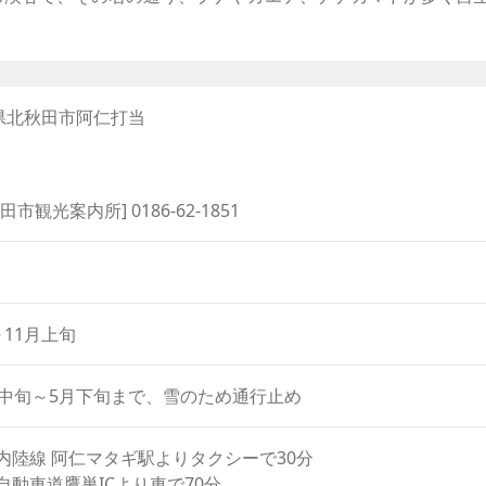
keys
to
トルの一ノ滝です。特徴は、水に濡れて黒々と光る岩。これは
increase
び割れで、柱状節理と呼ばれるものです。一ノ滝は、晴れた日
or
く二ノ滝は、落差20メートル。幾筋にも分かれて流れる階段
decrease
田県北秋田市阿仁打当
な山道をさらに登ると、最後の見所、幸兵衛滝に辿り着きます
volume.
下する滝とは違い、山肌を撫でるように滑り落ちる清流は、雄大
滝百選」に選ばれた名瀑「安の滝」へ向かう分岐点もあり、こ
田市観光案内所] 0186-62-1851
～11月上旬
月中旬～5月下旬まで、雪のため通行止め
内陸線 阿仁マタギ駅よりタクシーで30分
自動車道鷹巣ICより車で70分