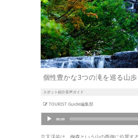
個性豊かな3つの滝を巡る山
スポット紹介音声ガイド
TOURIST Guide編集部
Audio
00:00
Player
立又渓谷は、椈森という山の西側に位置す