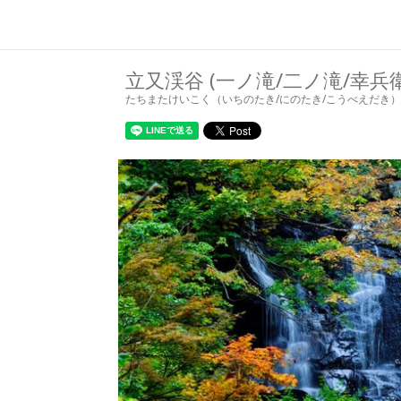
立又渓谷 (一ノ滝/二ノ滝/幸兵
たちまたけいこく（いちのたき/にのたき/こうべえだき）