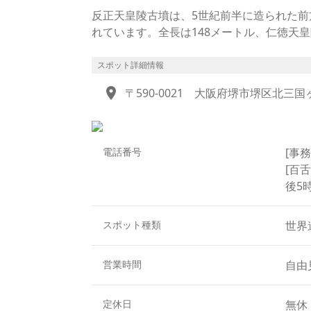
反正天皇陵古墳は、5世紀前半に造られた前
れています。全長は148メートル、仁徳天
のです。ただ、古墳は文字が無い時代のお
南へ4キロメートルほど離れたところにあ
スポット詳細情報
もあります。
location_on
〒590-0021
大阪府堺市堺区北三国
その反正天皇とは、仁徳天皇の第3皇子。「
寸半。すなわち見上げるほどの大男だと描
周辺には、こちらの古墳に付随する鈴山古墳
の神さまとして親しまれている方違神社(ほ
電話番号
[事務
[百
後5
スポット種類
世界
営業時間
自由
定休日
無休