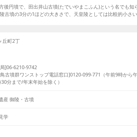
Arrow
方後円墳で、田出井山古墳(たでいやまこふん)という名でも知
keys
皇陵古墳の3分の1ほどの大きさで、天皇陵としては比較的小さ
to
墓であり、実際の被葬者は特定はできません。このため、ここ
increase
るニサンザイ古墳という大型古墳こそ、反正天皇の陵墓だという
or
decrease
ヶ丘町2丁
古事記」によると、容姿端麗、大変歯が美しく、その身長は9尺
volume.
かれています。
と天王(てんのう)古墳というふたつの小型古墳のほか、方災除
うちがいじんじゃ)があります。
局]06-6210-9742
舌鳥古墳群ワンストップ電話窓口]0120-099-771（午前9時から
時30分まで/年末年始を除く）
遺産 御陵・古墳
見学