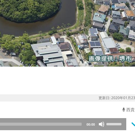
？
更新日: 2020年01月2
西貴
keyboard_a
Use
00:00
Up/Down