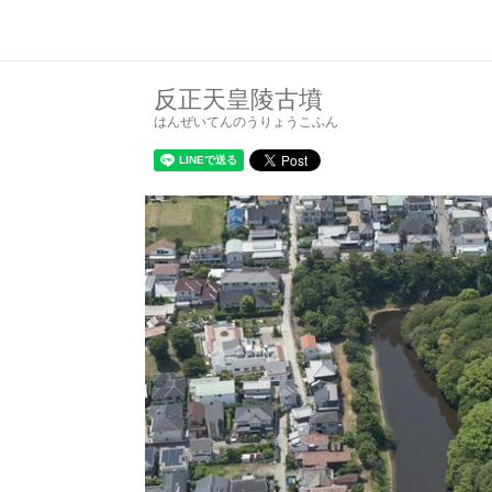
反正天皇陵古墳
はんぜいてんのうりょうこふん