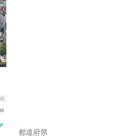
3日
輝
rrow_down
都道府県