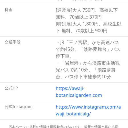
また、このあわじグリーン館を含んだ淡路夢舞台には、他
にも百段苑や野外劇場、淡路島国営明石海峡公園など自然
料金
[通常展]大人 750円、高校以下
と安藤建築を楽しめるスポットが多く、散策や写真撮影な
無料、70歳以上 370円
ど1日を通して楽しむことができます。
[特別展]大人 1,800円、高校生以
下 無料、70歳以上 900円
交通手段
・JR「三ノ宮駅」から高速バス
で約45分、「淡路夢舞台」バス
停下車。
・「岩屋港」から淡路市生活観
光バスで約10分、「淡路夢舞
台」バス停下車徒歩約10分
公式HP
https://awaji-
botanicalgarden.com
公式Instagram
https://www.instagram.com/a
waji_botanicalg/
※本ページに掲載の情報は掲載時点のものです。最新の情報と異なる場