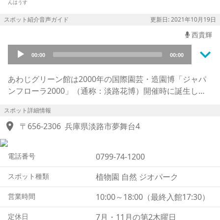
んはうす
スポット紹介音声ガイド
更新日: 2021年10月19日
西貴輝
keyboard_arrow_down
Audio
00:00
00:00
Player
あわじグリーン館は2000年の国際園芸・造園博「ジャパ
ンフローラ2000」（通称：淡路花博）開催時に誕生した
淡路夢舞台温室が2021年にリニューアル。日本最大級、
スポット詳細情報
世界水準の温室として生まれ変わりました。
location_on
〒656-2306
兵庫県淡路市夢舞台4
建築家 安藤忠雄氏が手掛けた高さ約20mの大空間に、ダ
イナミックな植物や希少植物が集められ、他にも植物園の
電話番号
0799-74-1200
新シンボル「くぐって眺める巨大なガーデンキャッスル」
や体験教室、植物の絵本などを集めた図書コーナーなど、
スポット種類
植物園 自然 ジオパーク
多くの出会いと発見にあふれた子供から大人まで楽しめる
植物園となっています。
営業時間
10:00～18:00（最終入館17:30）
定休日
7月・11月の第2木曜日