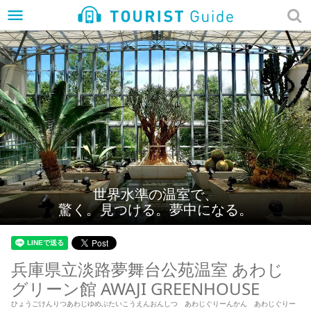
menu
世界水準の温室で、
驚く。見つける。夢中になる。
兵庫県立淡路夢舞台公苑温室 あわじ
グリーン館 AWAJI GREENHOUSE
ひょうごけんりつあわじゆめぶたいこうえんおんしつ あわじぐりーんかん あわじぐりー