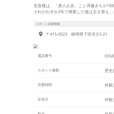
安直楼は、「唐人お吉」こと斉藤きちが188
それがわずか2年で廃業した後は主を替え、
白いひし形が連なるなまこ壁。
下田を代表する歴史的建造物で、「下田ま
スポット詳細情報
現在、屋内の見学できませんが、毎年3月の
location_on
〒415-0023
静岡県下田市3-5-21
17歳の時、アメリカ総領事 ハリスのもと
和初期に発表された小説「唐人お吉」で広
ヒロインの悲劇に満ちた物語は戯曲や映画
ます。
電話番号
0558
なお、「唐人」とは当時、外国人を表した
福寺の「唐人お吉記念館」にて展示されて
スポット種類
歴史
営業時間
外観
定休日
外観
料金
外観