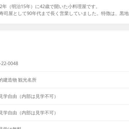
Arrow
2年（明治15年）に42歳で開いた小料理屋です。
keys
寿司屋として90年代まで長く営業していました。特徴は、黒地
to
increase
ち遺産」に登録されています。
or
「お吉祭り」と5月の「黒船祭」の際には、一般公開されます
decrease
へ奉公に出されたことで波乱の人生を送ったお吉。その存在は、
volume.
く知られるようになりました。
にもなり、細かい出来事の信憑性は議論の余地があるといわれ
-22-0048
差別的な表現です。お吉にまつわる資料は、同じ下田市内にあ
います。
的建造物 観光名所
見学自由（内部は見学不可）
見学自由（内部は見学不可）
見学は無料