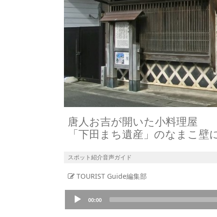
唐人お吉が開いた小料理屋
「下田まち遺産」のなまこ壁
スポット紹介音声ガイド
TOURIST Guide編集部
Audio
00:00
Player