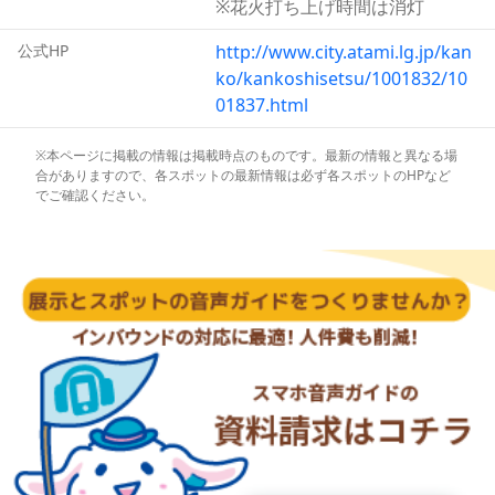
熱海サンビーチは夜になるとライトアップされ、さらに魅
※花火打ち上げ時間は消灯
力的な姿を見せます。幻想的なブルーが印象的な明かり
公式HP
http://www.city.atami.lg.jp/kan
は、世界的な照明デザイナー、石井幹子氏によって手がけ
ko/kankoshisetsu/1001832/10
られました。
01837.html
日本初となる海のライトアップは、熱海サンビーチをより
ロマンチックな場所に作り上げています。
※本ページに掲載の情報は掲載時点のものです。最新の情報と異なる場
合がありますので、各スポットの最新情報は必ず各スポットのHPなど
でご確認ください。