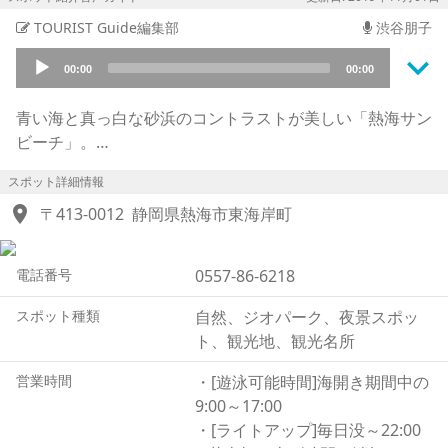
TOURIST Guide編集部
渋谷朋子
keyboard_arrow_down
Audio
00:00
00:00
Player
青い海と真っ白な砂浜のコントラストが美しい「熱海サン
ビーチ」。
夏の海開きの間は、海で遊べる巨大アスレチック「ウォー
スポット詳細情報
ターパーク」が設置され、海水浴場として家族連れやカッ
location_on
プルに大人気のスポットです。
〒413-0012
静岡県熱海市東海岸町
そんな夏のイメージがある海ですが、「熱海サンビーチ」
は1年中その美しさを楽しむことができます。
電話番号
0557-86-6218
サンビーチの周りには、「ムーンテラス」「スカイデッ
キ」「レインボーデッキ」「渚デッキ」が立ち並びます。
スポット種類
自然、ジオパーク、夜景スポッ
姉妹都市である北イタリア・サンレモ市を意識して作られ
ト、観光地、観光名所
たテラスやデッキは、地中海の爽やかな雰囲気を感じま
す。
営業時間
・[遊泳可能時間]海開き期間中の
中でも「ムーンテラス」は恋人の聖地として登録されてお
9:00～17:00
り、恋愛成就を願う人にオススメのスポットです。
・[ライトアップ]毎日没～22:00