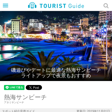
menu
磯遊びやデートに最適な熱海サンビーチ
ライトアップで夜景もおすすめ
熱海サンビーチ
アタミサンビーチ
スポット紹介音声ガイド
更新日: 2019年11月01日