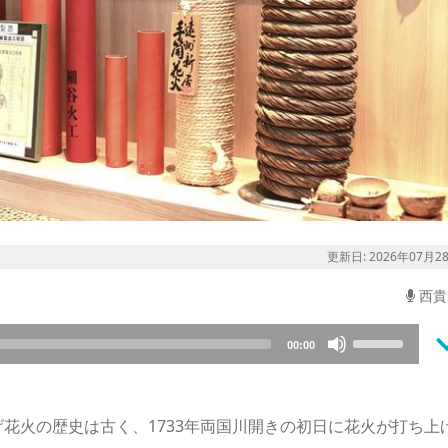
更新日: 2026年07月2
西貴
keyboard_a
Use
00:00
Up/Down
Arrow
keys
花火の歴史は古く、1733年両国川開きの初日に花火が打ち上
to