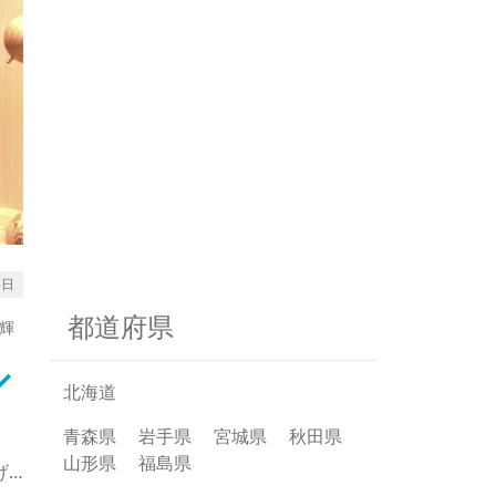
8日
都道府県
輝
rrow_down
北海道
青森県
岩手県
宮城県
秋田県
山形県
福島県
げ