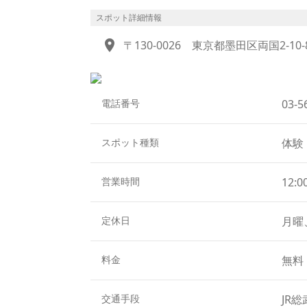
られたのが、隅田川花火大会の始まりとさ
『両国花火資料館』では、江戸時代の花火
スポット詳細情報
ターや設備などを展示しています。
location_on
〒130-0026
東京都墨田区両国2-10
実寸大で花火玉の断面の模型があり、その
す。
さて、花火大会でよく耳にする「たまやー
江戸の有名な花火師の屋号「玉屋」と「鍵
電話番号
03-
「玉屋」は不慮の火災が原因で江戸時代に
し現在に至っています。
スポット種類
体験
小さな資料館ですが、職員がとても丁寧に
書籍もあり、歴史や芸術性に触れることも
せん。
営業時間
12:0
花火資料館に行ってから見る打ち上げ花火
定休日
月曜
料金
無料
交通手段
JR