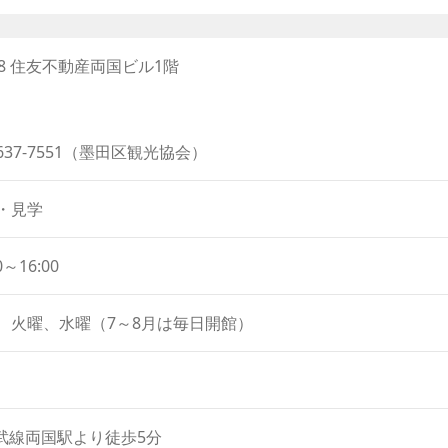
れています。
increase
玉や打ち上げ筒を始め、日本各地で開催されたお祭りの花火の
or
decrease
-8 住友不動産両国ビル1階
大きさや、詰められた火薬の緻密さには目を見張るものがあり
volume.
、かぎやー」の掛け声は、何の意味かご存じでしょうか。これ
屋」のことで、それぞれの花火を称賛する声でした。残念なが
5637-7551（墨田区観光協会）
なくなってしまいましたが、「鍵屋」は江戸時代からの技術を
・見学
花火の説明をしてくれます。また花火の造り方を説明するビデ
出来るので、その素晴らしさや奥深さに感動すること間違いあ
0～16:00
は今までとちょっと違う趣があるかもしれませんね。
、火曜、水曜（7～8月は毎日開館）
総武線両国駅より徒歩5分