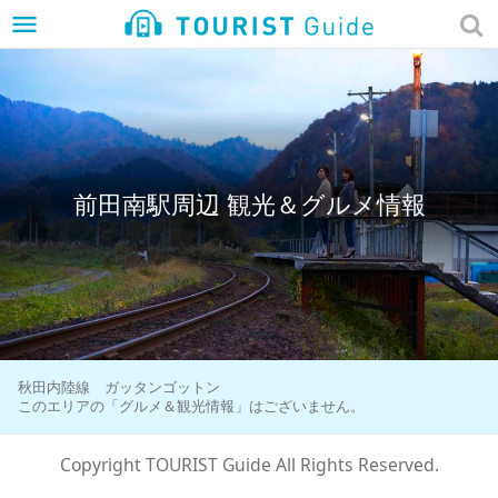
menu
前田南駅周辺 観光＆グルメ情報
秋田内陸線 ガッタンゴットン
このエリアの「グルメ＆観光情報」はございません。
Copyright TOURIST Guide All Rights Reserved.