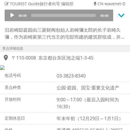
TOURIST Guide旅行者向导 编辑部
CN-wavenet-D
keyboard_arrow_down
Audio
00:00
00:00
Player
旧岩崎邸庭园由三菱财阀创始人岩崎彌太郎的长子岩崎久
彌，作为岩崎家第三代当主的宅邸而建的建筑群组成，并于
2001年（平成13年）作为东京都立庭园向公众开放。
景点详细信息
建筑竣工于1896年，距明治维新约30年，当时日本正大步
location_on
迈向现代化。
〒110-0008
东京都台东区池之端1-3-45
鼎盛时期，占地约1万5,000坪（约5万平方米）的园内共有
20栋建筑。如今仅保留了西式建筑、撞球室（台球馆）以
电话号码
03-3823-8340
及和馆大广间三栋建筑，它们连同庭园一同被指定为国家重
要文化财。
景点种类
公园·庭园、国宝·重要文化遗产
其中最引人注目的西式建筑由英国建筑师Josiah Conder设
计，是一座占地约160坪（约530平方米）的两层木结构建
开放时间
9:00～17:00（最后入园时间为
筑，其外观以英国雅各宾风格的精美装饰和穹顶屋顶为特
16:30）
色。
定期休息日
年末年初（12月29日～1月1日）
这里曾作为岩崎家接待贵宾的迎宾馆使用，其庄重而精致的
室内装潢，让人不禁遥想当年华丽的时代风貌。
价格