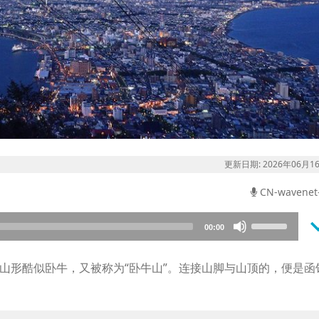
更新日期: 2026年06月1
CN-wavenet
keyboard_a
Use
00:00
Up/Down
Arrow
因山形酷似卧牛，又被称为“卧牛山”。连接山脚与山顶的，便是函
keys
to
的车厢可容纳31人，如今已更新至第五代，最多可搭载125名乘客
increase
夜晚，市区灯火如点点宝石般闪耀，景色令人叹为观止。