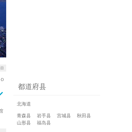
6日
-D
都道府县
rrow_down
北海道
馆
青森县
岩手县
宫城县
秋田县
山形县
福岛县
。