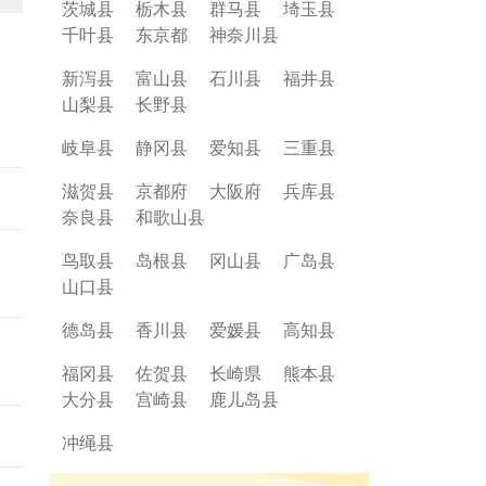
茨城县
栃木县
群马县
埼玉县
成
千叶县
东京都
神奈川县
在神
新泻县
富山县
石川县
福井县
山梨县
长野县
岐阜县
静冈县
爱知县
三重县
然
滋贺县
京都府
大阪府
兵库县
奈良县
和歌山县
鸟取县
岛根县
冈山县
广岛县
山口县
德岛县
香川县
爱媛县
高知县
福冈县
佐贺县
长崎県
熊本县
大分县
宫崎县
鹿儿岛县
冲绳县