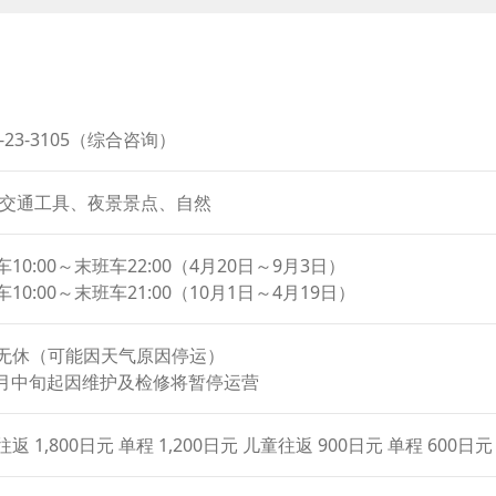
or
作为函馆湾的防御据点，并于1898年开始建设要塞，使整座山
decrease
volume.
照、写生，甚至谈论相关情况也受到严格限制，使这里长期笼罩
公众开放，人们得以自由登山。
8-23-3105（综合咨询）
自然生态，成为栖息着约600种植物和150种野生鸟类的珍贵自
·交通工具、夜景景点、自然
10:00～末班车22:00（4月20日～9月3日）
10:00～末班车21:00（10月1日～4月19日）
无休（可能因天气原因停运）
0月中旬起因维护及检修将暂停运营
返 1,800日元 单程 1,200日元 儿童往返 900日元 单程 600日元