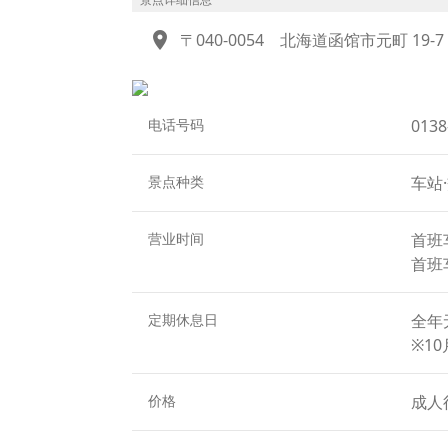
日清战争结束后，旧日本陆军曾计划将函馆山
location_on
〒040-0054
北海道函馆市元町 19-7
为严格保密的军事区域。
因此，当时不仅禁止一般民众入山，就连拍
秘之中。
直到战后的1946年10月，函馆山才正式对
电话号码
013
由于长期限制人类进入，这里得以保留丰富的
宝库。
景点种类
车站
营业时间
首班车
首班车
定期休息日
全年
※1
价格
成人往