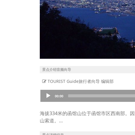
景点介绍音频向导
TOURIST Guide旅行者向导 编辑部
Audio
00:00
Player
海拔334米的函馆山位于函馆市区西南部。
山索道。
该索道于1958年（昭和33年）开通。当时
白天，游客可以俯瞰港口城市的壮丽全景；
景点详细信息