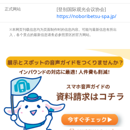
位于地狱谷入口处的登别公园服务中心提供免费雨靴租赁服
正式网站
[登别国际观光会议协会]
务，如有需要，欢迎前往咨询。
https://noboribetsu-spa.jp/
※本网页刊载信息均为页面制作时的信息内容。可能与最新信息有所出
入，各个景点的最新信息请务必参照景区的官方网站。