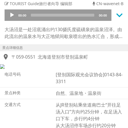
TOURIST Guide旅行者向导 编辑部
CN-wavenet-B
keyboard_arrow_down
Audio
00:00
00:00
Player
大汤沼是一处沼底涌出约130摄氏度硫磺泉的温泉沼泽。由
此流出的温泉水与大正地狱间歇泉喷出的热水汇合，形成了
大汤沼川。在水温适宜的河段，设置了可供游客享受足浴的
景点详细信息
设施。
location_on
与一般的足浴设施不同，这里既没有屋顶，也无需循环设
〒059-0551
北海道登别市登别温泉町
备，正如其名，是一处天然足浴温泉。当然，由于这里没有
经过加热或加水等人工温度调节，不同地点的水温会有所差
电话号码
[登别国际观光会议协会]0143-84-
异。
3311
设有足浴设施的大汤沼川探胜步道，从春到夏绿意盎然，到
了秋季，绚丽的红叶与温泉河流相互映衬，景色格外迷人。
景点种类
自然、温泉地・温泉街
在洒落林间的斑驳阳光下，您可以同时享受森林浴与足浴，
体验难得的放松时光。
交通方式
从JR登别站乘坐道南巴士“开往足
步道连接着足浴的源头——大汤沼，以及邻近的奥之汤，游
汤入口”方向约25分钟，在足汤入
客可步行前往参观。虽然冬季步道状况较为复杂，但银装素
口下车，步行约4分钟
裹的雪景同样别具魅力。
从大汤沼停车场步行约20分钟