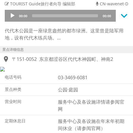
TOURIST Guide旅行者向导 编辑部
CN-wavenet-D
keyboard_arrow_down
Audio
00:00
00:00
Player
代代木公园是一座绿意盎然的都市绿洲。这里曾是陆军用
地，设有代代木练兵场。
战后，这里成为驻日美军宿舍“华盛顿高地”。1964年土地归
景点详细信息
还后，这里建成了东京奥运会的运动员村。
location_on
代代木公园于1967年正式开放，距东京奥运会举办已有三
〒151-0052
东京都涩谷区代代木神园町、神南2
年。
公园以道路为界，分为北侧的A区和南侧的B区。
电话号码
03-3469-6081
作为森林公园的A区，春季樱花盛开，秋季银杏大道美不胜
收，园内还有广阔的中央草坪广场和鸟类保护区。
景点种类
公园·庭园
B区的露天舞台和活动广场几乎每逢周末都会举办来自世界
各地的节庆活动，吸引众多游客前来参加。
营业时间
服务中心及各设施详情请参阅官
网
定期休息日
服务中心及各设施在年末年初期
间休业（请参阅官网）