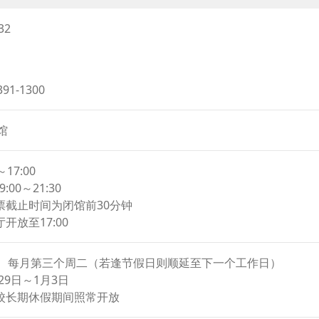
or
客还是情侣，都能在此尽情享受。
decrease
32
40分放映纪录片《比星星更远》。该作品描绘了东日本大地震后
volume.
。
点——如宇宙糖果、棉花糖和曲奇——作为伴手礼深受欢迎。
瞳望远镜”。作为日本屈指可数的大型望远镜之一，它甚至能够观测
391-1300
动。如因天气或湿度原因无法观星，将改为提供“瞳望远镜”的专
馆
～17:00
9:00～21:30
票截止时间为闭馆前30分钟
开放至17:00
、每月第三个周二（若逢节假日则顺延至下一个工作日）
29日～1月3日
校长期休假期间照常开放