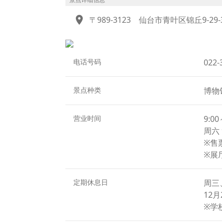
天文馆提供多种多样的节目，无论是家庭游
location_on
〒989-3123
仙台市青叶区锦丘9-29-
此外，天文馆还会在每月第一个星期六19时
星空与受灾民众之间的情感联系，令人深思
博物馆商店中，以行星为灵感设计的原创甜
另一个不容错过的亮点是口径达1.3米的“
电话号码
022-
肉眼难以辨认的暗星。
此外，每周六还会举办面向公众的天体观测活
景点种类
博物
讲解。
营业时间
9:00
周六 
※售
※展厅
定期休息日
周三
12月
※学