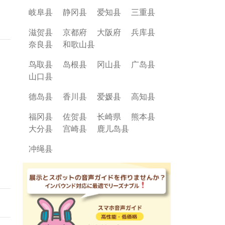
岐阜县
静冈县
爱知县
三重县
滋贺县
京都府
大阪府
兵库县
奈良县
和歌山县
鸟取县
岛根县
冈山县
广岛县
山口县
德岛县
香川县
爱媛县
高知县
福冈县
佐贺县
长崎県
熊本县
大分县
宫崎县
鹿儿岛县
冲绳县