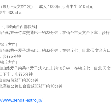
（展厅+天文馆1次）：成人 1000日元 高中生 610日元
学生 400日元
保・川崎仙台西部快线]
R仙台站乘坐竹屋交通巴士约22分钟，在仙台市天文台下车，步行
往锦丘方向]
R仙台站乘坐爱子观光巴士约32分钟，在锦丘七丁目北·天文台入口
，步行5分钟
往锦丘方向]
R仙山线爱子站乘坐爱子观光巴士约10分钟，在锦丘七丁目北·天文
口下车，步行5分钟
R仙台站前驾车约30分钟
北高速公路仙台宫城IC驾车约10分钟
://www.sendai-astro.jp/