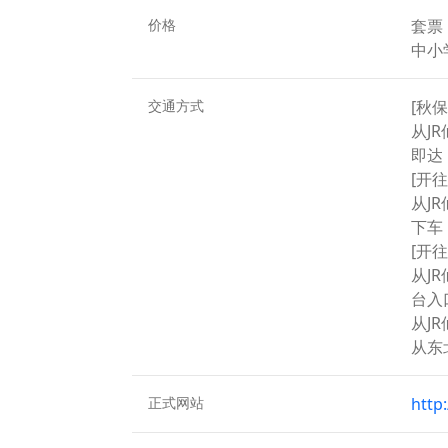
价格
套票
中小
交通方式
[秋
从J
即达
[开
从J
下车
[开
从J
台入
从J
从东
正式网站
http