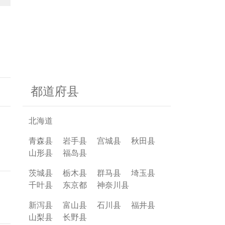
，
到
题
都道府县
北海道
青森县
岩手县
宫城县
秋田县
山形县
福岛县
茨城县
栃木县
群马县
埼玉县
千叶县
东京都
神奈川县
新泻县
富山县
石川县
福井县
山梨县
长野县