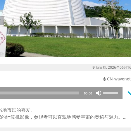
更新日期: 2026年06月1
CN-wavenet
keyboard_a
Use
00:00
Up/Down
Arrow
当地市民的喜爱。
keys
彩的计算机影像，参观者可以直观地感受宇宙的奥秘与魅力。
to
批江户时代的观测仪器于2012年被指定为日本国家重要文化财，
increase