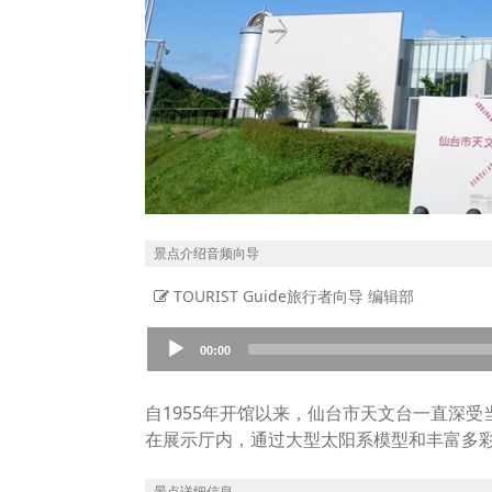
景点介绍音频向导
TOURIST Guide旅行者向导 编辑部
Audio
00:00
Player
自1955年开馆以来，仙台市天文台一直深受
在展示厅内，通过大型太阳系模型和丰富多
馆内还设有“仙台藩天文学仪器”常设展。这
可以近距离欣赏这些珍贵的历史文物。
景点详细信息