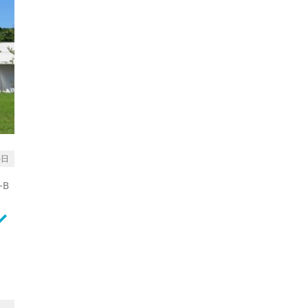
6日
-B
rrow_down
游客